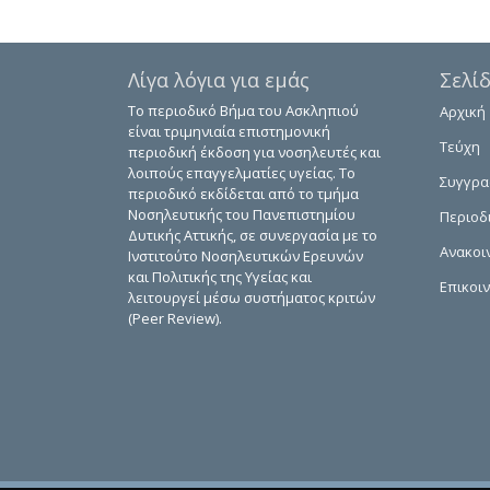
Λίγα λόγια για εμάς
Σελί
Το περιοδικό Βήμα του Ασκληπιού
Αρχική
είναι τριμηνιαία επιστημονική
Τεύχη
περιοδική έκδοση για νοσηλευτές και
λοιπούς επαγγελματίες υγείας. Το
Συγγρ
περιοδικό εκδίδεται από το τμήμα
Νοσηλευτικής του Πανεπιστημίου
Περιοδ
Δυτικής Αττικής, σε συνεργασία με το
Ανακοι
Ινστιτούτο Νοσηλευτικών Ερευνών
και Πολιτικής της Υγείας και
Επικοι
λειτουργεί μέσω συστήματος κριτών
(Peer Review).