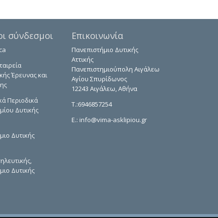
οι σύνδεσμοι
Επικοινωνία
ca
Πανεπιστήμιο Δυτικής
Αττικής
ταιρεία
Πανεπιστημιούπολη Αιγάλεω
κής Έρευνας και
Αγίου Σπυρίδωνος
ης
12243 Αιγάλεω, Αθήνα
κά Περιοδικά
T.:6946857254
μίου Δυτικής
E.:
info@vima-asklipiou.gr
μιο Δυτικής
ηλευτικής,
μιο Δυτικής