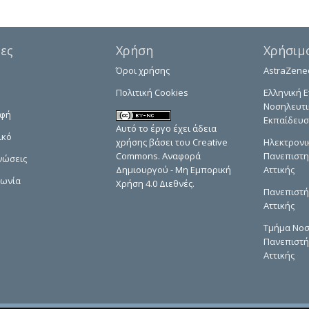
δες
Χρήση
Χρήσιμ
Όροι χρήσης
AstraZene
Πολιτική Cookies
Ελληνική Ε
Νοσηλευτι
αφή
Εκπαίδευσ
Αυτό το έργο έχει άδεια
ικό
χρήσης βάσει του Creative
Ηλεκτρονι
Commons. Αναφορά
Πανεπιστη
νώσεις
Δημιουργού - Μη Εμπορική
Αττικής
νωνία
Χρήση 4.0 Διεθνές.
Πανεπιστή
Αττικής
Τμήμα Νοσ
Πανεπιστή
Αττικής