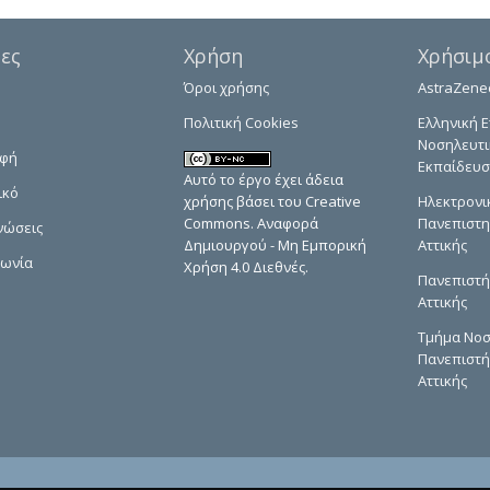
δες
Χρήση
Χρήσιμ
Όροι χρήσης
AstraZene
Πολιτική Cookies
Ελληνική Ε
Νοσηλευτι
αφή
Εκπαίδευσ
Αυτό το έργο έχει άδεια
ικό
χρήσης βάσει του Creative
Ηλεκτρονι
Commons. Αναφορά
Πανεπιστη
νώσεις
Δημιουργού - Μη Εμπορική
Αττικής
νωνία
Χρήση 4.0 Διεθνές.
Πανεπιστή
Αττικής
Τμήμα Νοσ
Πανεπιστή
Αττικής