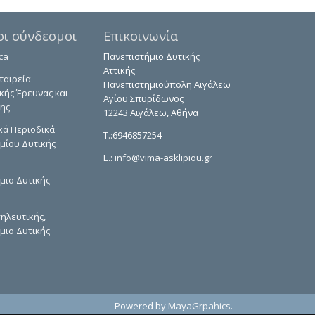
οι σύνδεσμοι
Επικοινωνία
ca
Πανεπιστήμιο Δυτικής
Αττικής
ταιρεία
Πανεπιστημιούπολη Αιγάλεω
κής Έρευνας και
Αγίου Σπυρίδωνος
ης
12243 Αιγάλεω, Αθήνα
κά Περιοδικά
T.:6946857254
μίου Δυτικής
E.:
info@vima-asklipiou.gr
μιο Δυτικής
ηλευτικής,
μιο Δυτικής
Powered by
MayaGrpahics
.