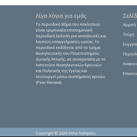
Λίγα λόγια για εμάς
Σελί
Το περιοδικό Βήμα του Ασκληπιού
Αρχική
είναι τριμηνιαία επιστημονική
Τεύχη
περιοδική έκδοση για νοσηλευτές και
λοιπούς επαγγελματίες υγείας. Το
Συγγρ
περιοδικό εκδίδεται από το τμήμα
Νοσηλευτικής του Πανεπιστημίου
Περιοδ
Δυτικής Αττικής, σε συνεργασία με το
Ανακοι
Ινστιτούτο Νοσηλευτικών Ερευνών
και Πολιτικής της Υγείας και
Επικοι
λειτουργεί μέσω συστήματος κριτών
(Peer Review).
Copyright © 2026 Vima Asklipiou.