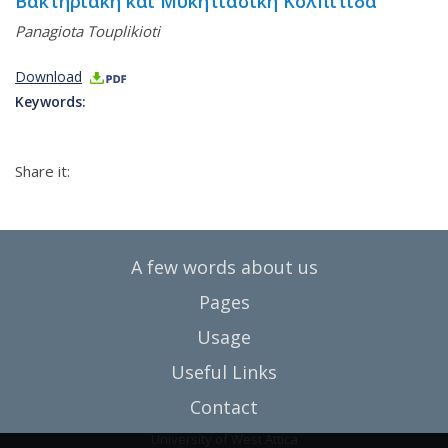
Βακτηριακή και Μυκητιασική Κολπίτιδα
Panagiota Touplikioti
Download
Keywords:
Share it:
A few words about us
Pages
Usage
Useful Links
Contact
University of West Attica