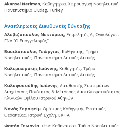
Akansel Neriman
, Καθηγήτρια, Χειρουργική Νοσηλευτική,
Πανεπιστήμιο Uludag, Turkey
Αναπληρωτές Διευθυντές Σύνταξης
Αλεβιζόπουλος Νεκτάριος
, Επιμελητής Α', Ογκολόγος,
ΓΝΑ "Ο Ευαγγελισμός"
Βασιλόπουλος Γεώργιος
, Καθηγητής, Τμήμα
Νοσηλευτικής, Πανεπιστήμιο Δυτικής Αττικής
Καλεμικεράκης Ιωάννης
, Καθηγητής, Τμήμα
Νοσηλευτικής, Πανεπιστήμιο Δυτικής Αττικής
Καλοφυσούδης Ιωάννης
, Διευθυντής Συστημάτων
Διαχείρισης Ποιότητας & Μέτρησης Αποτελεσματικότητας
Κλινικών Ομίλου Ιατρικού Αθηνών
Νανάς Σεραφείμ
, Ομότιμος Καθηγητής Εντατικής
Θεραπείας, Ιατρική Σχολή, ΕΚΠΑ
Φασόη Γεωργία
, τέως Καθηγήτρια, Τμήμα Νοσηλευτικής,