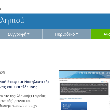
ό
κληπιού
Συγγραφή
Περιοδικό
Αν
025
νική Εταιρεία Νοσηλευτικής
νας και Εκπαίδευσης
το site της Ελληνικής Εταιρείας
ευτικής Έρευνας και
ευσης: https://eenee.gr/