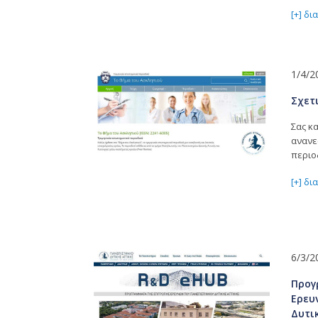
[+] δ
1/4/2
Σχετι
Σας κ
ανανε
περιο
[+] δ
6/3/2
Προγ
Ερευ
Δυτι