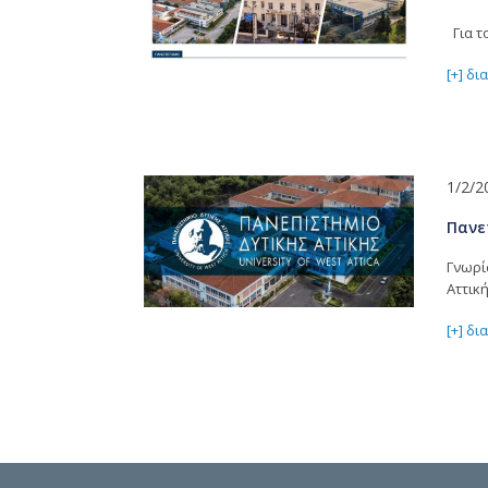
Για τ
[+] δ
1/2/2
Πανε
Γνωρί
Αττική
[+] δ