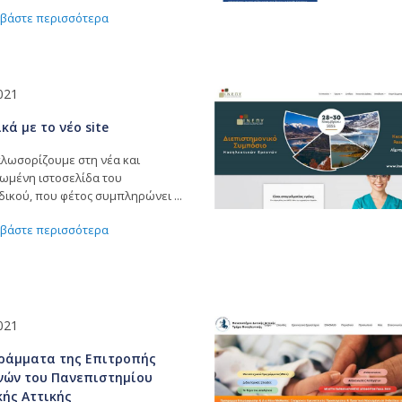
ιαβάστε περισσότερα
021
κά με το νέο site
αλωσορίζουμε στη νέα και
ωμένη ιστοσελίδα του
δικού, που φέτος συμπληρώνει ...
ιαβάστε περισσότερα
021
ράμματα της Επιτροπής
νών του Πανεπιστημίου
κής Αττικής