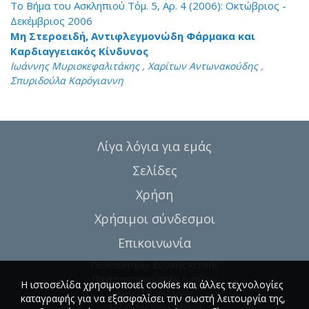
Το Βήμα του Ασκληπιού Τόμ. 5, Αρ. 4 (2006): Οκτώβριος -
Δεκέμβριος 2006
Μη Στεροειδή, Αντιφλεγμονώδη Φάρμακα και
Καρδιαγγειακός Κίνδυνος
Ιωάννης Μυριοκεφαλιτάκης , Χαρίτων Αντωνακούδης ,
Σπυριδούλα Καρόγιαννη
Λίγα λόγια για εμάς
Σελίδες
Χρήση
Χρήσιμοι σύνδεσμοι
Επικοινωνία
Πανεπιστήμιο Δυτικής Αττικής
Πανεπιστημιούπολη Αιγάλεω
Η ιστοσελίδα χρησιμοποιεί cookies και άλλες τεχνολογίες
Αγίου Σπυρίδωνος
καταγραφής για να εξασφαλίσει την σωστή λειτουργία της,
12243 Αιγάλεω, Αθήνα