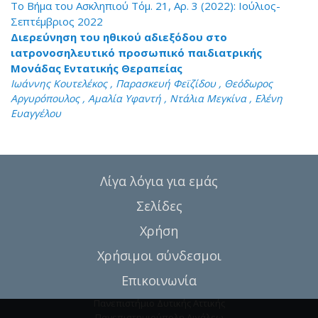
Το Βήμα του Ασκληπιού Τόμ. 21, Αρ. 3 (2022): Ιούλιος-
Σεπτέμβριος 2022
Διερεύνηση του ηθικoύ αδιεξόδου στο
ιατρονοσηλευτικό προσωπικό παιδιατρικής
Μονάδας Εντατικής Θεραπείας
Ιωάννης Κουτελέκος , Παρασκευή Φεϊζίδου , Θεόδωρος
Αργυρόπουλος , Αμαλία Υφαντή , Ντάλια Μεγκίνα , Eλένη
Ευαγγέλου
Λίγα λόγια για εμάς
Σελίδες
Χρήση
Χρήσιμοι σύνδεσμοι
Επικοινωνία
Πανεπιστήμιο Δυτικής Αττικής
Πανεπιστημιούπολη Αιγάλεω