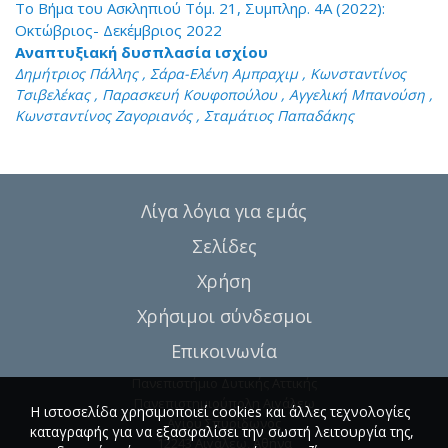
Το Βήμα του Ασκληπιού Τόμ. 21, Συμπληρ. 4A (2022):
Οκτώβριος- Δεκέμβριος 2022
Αναπτυξιακή δυσπλασία ισχίου
Δημήτριος Πάλλης , Σάρα-Ελένη Αμπραχιμ , Κωνσταντίνος
Τσιβελέκας , Παρασκευή Κουφοπούλου , Αγγελική Μπανούση ,
Κωνσταντίνος Ζαγοριανός , Σταμάτιος Παπαδάκης
Λίγα λόγια για εμάς
Σελίδες
Χρήση
Χρήσιμοι σύνδεσμοι
Επικοινωνία
Πανεπιστήμιο Δυτικής Αττικής
Πανεπιστημιούπολη Αιγάλεω
Η ιστοσελίδα χρησιμοποιεί cookies και άλλες τεχνολογίες
Αγίου Σπυρίδωνος
καταγραφής για να εξασφαλίσει την σωστή λειτουργία της,
12243 Αιγάλεω, Αθήνα