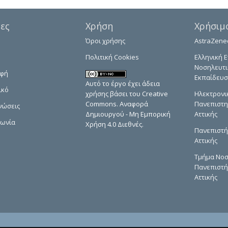
δες
Χρήση
Χρήσιμ
Όροι χρήσης
AstraZene
Πολιτική Cookies
Ελληνική Ε
Νοσηλευτι
αφή
Εκπαίδευσ
Αυτό το έργο έχει άδεια
ικό
χρήσης βάσει του Creative
Ηλεκτρονι
Commons. Αναφορά
Πανεπιστη
νώσεις
Δημιουργού - Μη Εμπορική
Αττικής
νωνία
Χρήση 4.0 Διεθνές.
Πανεπιστή
Αττικής
Τμήμα Νοσ
Πανεπιστή
Αττικής