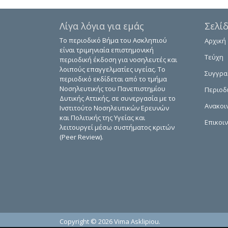
Λίγα λόγια για εμάς
Σελί
Το περιοδικό Βήμα του Ασκληπιού
Αρχική
είναι τριμηνιαία επιστημονική
Τεύχη
περιοδική έκδοση για νοσηλευτές και
λοιπούς επαγγελματίες υγείας. Το
Συγγρ
περιοδικό εκδίδεται από το τμήμα
Νοσηλευτικής του Πανεπιστημίου
Περιοδ
Δυτικής Αττικής, σε συνεργασία με το
Ανακοι
Ινστιτούτο Νοσηλευτικών Ερευνών
και Πολιτικής της Υγείας και
Επικοι
λειτουργεί μέσω συστήματος κριτών
(Peer Review).
Copyright © 2026 Vima Asklipiou.