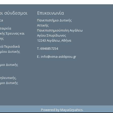
οι σύνδεσμοι
Επικοινωνία
ca
Πανεπιστήμιο Δυτικής
Αττικής
ταιρεία
Πανεπιστημιούπολη Αιγάλεω
κής Έρευνας και
Αγίου Σπυρίδωνος
ης
12243 Αιγάλεω, Αθήνα
κά Περιοδικά
T.:6946857254
μίου Δυτικής
E.:
info@vima-asklipiou.gr
μιο Δυτικής
ηλευτικής,
μιο Δυτικής
Powered by
MayaGrpahics
.