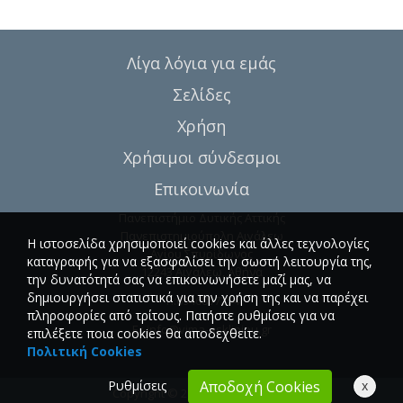
Λίγα λόγια για εμάς
Σελίδες
Χρήση
Χρήσιμοι σύνδεσμοι
Επικοινωνία
Πανεπιστήμιο Δυτικής Αττικής
Πανεπιστημιούπολη Αιγάλεω
Η ιστοσελίδα χρησιμοποιεί cookies και άλλες τεχνολογίες
Αγίου Σπυρίδωνος
καταγραφής για να εξασφαλίσει την σωστή λειτουργία της,
12243 Αιγάλεω, Αθήνα
την δυνατότητά σας να επικοινωνήσετε μαζί μας, να
δημιουργήσει στατιστικά για την χρήση της και να παρέχει
T.:6946857254
πληροφορίες από τρίτους. Πατήστε ρυθμίσεις για να
E.:
info@vima-asklipiou.gr
επιλέξετε ποια cookies θα αποδεχθείτε.
Πολιτική Cookies
Ρυθμίσεις
x
Αποδοχή Cookies
Copyright © 2026 Vima Asklipiou.