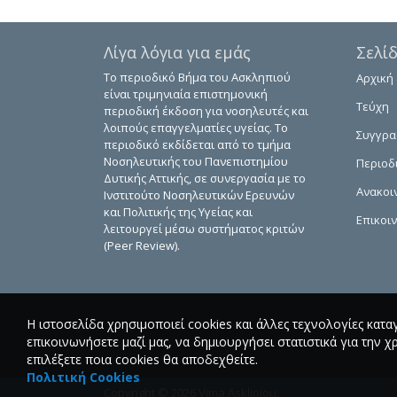
Λίγα λόγια για εμάς
Σελί
Το περιοδικό Βήμα του Ασκληπιού
Αρχική
είναι τριμηνιαία επιστημονική
Τεύχη
περιοδική έκδοση για νοσηλευτές και
λοιπούς επαγγελματίες υγείας. Το
Συγγρ
περιοδικό εκδίδεται από το τμήμα
Νοσηλευτικής του Πανεπιστημίου
Περιοδ
Δυτικής Αττικής, σε συνεργασία με το
Ανακοι
Ινστιτούτο Νοσηλευτικών Ερευνών
και Πολιτικής της Υγείας και
Επικοι
λειτουργεί μέσω συστήματος κριτών
(Peer Review).
Η ιστοσελίδα χρησιμοποιεί cookies και άλλες τεχνολογίες κατα
επικοινωνήσετε μαζί μας, να δημιουργήσει στατιστικά για την χ
επιλέξετε ποια cookies θα αποδεχθείτε.
Πολιτική Cookies
Copyright © 2026 Vima Asklipiou.