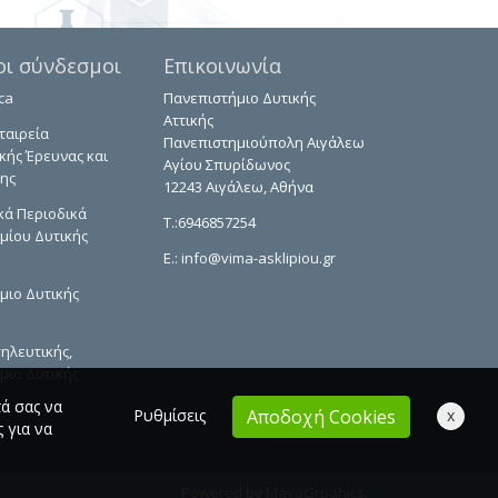
οι σύνδεσμοι
Επικοινωνία
ca
Πανεπιστήμιο Δυτικής
Αττικής
ταιρεία
Πανεπιστημιούπολη Αιγάλεω
κής Έρευνας και
Αγίου Σπυρίδωνος
ης
12243 Αιγάλεω, Αθήνα
κά Περιοδικά
T.:6946857254
μίου Δυτικής
E.:
info@vima-asklipiou.gr
μιο Δυτικής
ηλευτικής,
μιο Δυτικής
τά σας να
Ρυθμίσεις
x
Αποδοχή Cookies
 για να
Powered by
MayaGrpahics
.