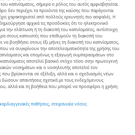
του καπνίσματος, σήμερα ο ρόλος του αυτός αμφισβητείται.
άρο δεν περιέχει τα προϊόντα της καύσης που παράγονται
έχει χαρακτηριστεί από πολλούς ερευνητές πιο ασφαλές. Η
ημιούργησε αρχικά τις προσδοκίες ότι το ηλεκτρονικό
ια την ελάττωση ή τη διακοπή του καπνίσματος, αντίστοιχη
ίτερα στους καπνιστές που επιθυμούν τη διακοπή του
ε να βοηθήσει στους έξι μήνες τη διακοπή του καπνίσματος,
που να συγκρίνουν την αποτελεσματικότητα της χρήσης του
 καπνίσματος και επομένως η εξαγωγή συμπερασμάτων στο
υ καπνίσματος αποτελεί βασικό στόχο τόσο στην πρωτογενή
ιακών νοσημάτων και ο νοσηλευτής αποτελεί τον
 που βρίσκονται σε εξέλιξη, αλλά και ο σχεδιασμός νέων
α δώσουν απαντήσεις σχετικά με τους ενδεχόμενους
ου, αλλά και τη βοήθεια που μπορεί να προσφέρει η χρήση
καρδιαγγειακές παθήσεις
,
στεφανιαία νόσος