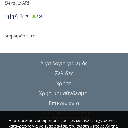
Όλγα Καδδά
Λήψη άρθρου
Διαμοιράστε το:
Λίγα λόγια για εμάς
Σελίδες
Χρήση
Χρήσιμοι σύνδεσμοι
Επικοινωνία
Πανεπιστήμιο Δυτικής Αττικής
Πανεπιστημιούπολη Αιγάλεω
Η ιστοσελίδα χρησιμοποιεί cookies και άλλες τεχνολογίες
Αγίου Σπυρίδωνος
καταγραφής για να εξασφαλίσει την σωστή λειτουργία της,