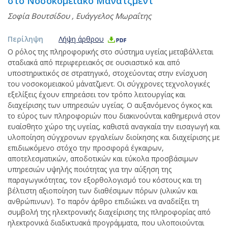
στο Νοσοκομειακό Μάνατζμεντ
Σοφία Βουτσίδου
,
Ευάγγελος Μωραΐτης
Περίληψη
Λήψη άρθρου
Ο ρόλος της πληροφορικής στο σύστημα υγείας μεταβάλλεται
σταδιακά από περιφερειακός σε ουσιαστικό και από
υποστηρικτικός σε στρατηγικό, στοχεύοντας στην ενίσχυση
του νοσοκομειακού μάνατζμεντ. Οι σύγχρονες τεχνολογικές
εξελίξεις έχουν επηρεάσει τον τρόπο λειτουργίας και
διαχείρισης των υπηρεσιών υγείας. Ο αυξανόμενος όγκος και
το εύρος των πληροφοριών που διακινούνται καθημερινά στον
ευαίσθητο χώρο της υγείας, καθιστά αναγκαία την εισαγωγή και
υλοποίηση σύγχρονων εργαλείων διοίκησης και διαχείρισης με
επιδιωκόμενο στόχο την προσφορά έγκαιρων,
αποτελεσματικών, αποδοτικών και εύκολα προσβάσιμων
υπηρεσιών υψηλής ποιότητας για την αύξηση της
παραγωγικότητας, τον εξορθολογισμό του κόστους και τη
βέλτιστη αξιοποίηση των διαθέσιμων πόρων (υλικών και
ανθρώπινων). Το παρόν άρθρο επιδιώκει να αναδείξει τη
συμβολή της ηλεκτρονικής διαχείρισης της πληροφορίας από
ηλεκτρονικά διαδικτυακά προγράμματα, που υλοποιούνται