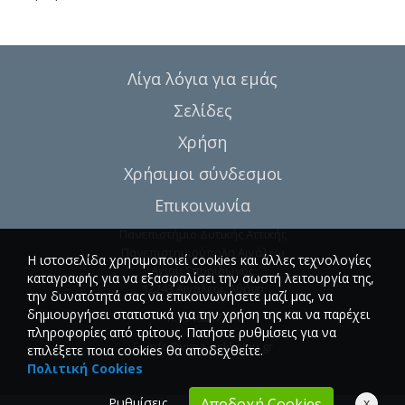
Λίγα λόγια για εμάς
Σελίδες
Χρήση
Χρήσιμοι σύνδεσμοι
Επικοινωνία
Πανεπιστήμιο Δυτικής Αττικής
Πανεπιστημιούπολη Αιγάλεω
Η ιστοσελίδα χρησιμοποιεί cookies και άλλες τεχνολογίες
Αγίου Σπυρίδωνος
καταγραφής για να εξασφαλίσει την σωστή λειτουργία της,
12243 Αιγάλεω, Αθήνα
την δυνατότητά σας να επικοινωνήσετε μαζί μας, να
δημιουργήσει στατιστικά για την χρήση της και να παρέχει
T.:6946857254
πληροφορίες από τρίτους. Πατήστε ρυθμίσεις για να
E.:
info@vima-asklipiou.gr
επιλέξετε ποια cookies θα αποδεχθείτε.
Πολιτική Cookies
Ρυθμίσεις
x
Αποδοχή Cookies