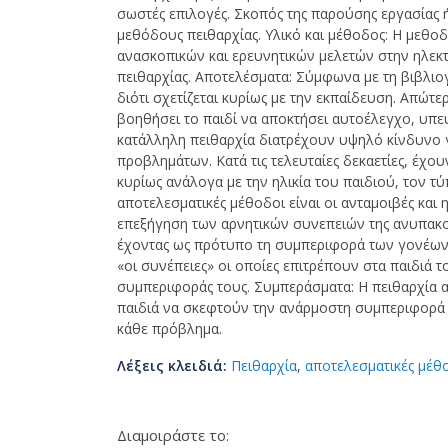
σωστές επιλογές. Σκοπός της παρούσης εργασίας ή
μεθόδους πειθαρχίας. Υλικό και μέθοδος: Η μεθ
ανασκοπικών και ερευνητικών μελετών στην ηλε
πειθαρχίας. Αποτελέσματα: Σύμφωνα με τη βιβλιογ
διότι σχετίζεται κυρίως με την εκπαίδευση. Απώτε
βοηθήσει το παιδί να αποκτήσει αυτοέλεγχο, υπ
κατάλληλη πειθαρχία διατρέχουν υψηλό κίνδυνο 
προβλημάτων. Κατά τις τελευταίες δεκαετίες, έχο
κυρίως ανάλογα με την ηλικία του παιδιού, τον τύ
αποτελεσματικές μέθοδοι είναι οι ανταμοιβές και
επεξήγηση των αρνητικών συνεπειών της ανυπακοή
έχοντας ως πρότυπο τη συμπεριφορά των γονέων, 
«οι συνέπειες» οι οποίες επιτρέπουν στα παιδιά 
συμπεριφοράς τους. Συμπεράσματα: H πειθαρχία απ
παιδιά να σκεφτούν την ανάρμοστη συμπεριφορά και
κάθε πρόβλημα.
Λέξεις κλειδιά:
Πειθαρχία
,
αποτελεσματικές μέθο
Διαμοιράστε το: