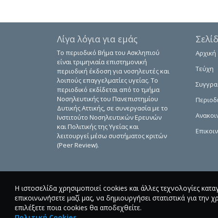
Λίγα λόγια για εμάς
Σελί
Το περιοδικό Βήμα του Ασκληπιού
Αρχική
είναι τριμηνιαία επιστημονική
Τεύχη
περιοδική έκδοση για νοσηλευτές και
λοιπούς επαγγελματίες υγείας. Το
Συγγρ
περιοδικό εκδίδεται από το τμήμα
Νοσηλευτικής του Πανεπιστημίου
Περιοδ
Δυτικής Αττικής, σε συνεργασία με το
Ανακοι
Ινστιτούτο Νοσηλευτικών Ερευνών
και Πολιτικής της Υγείας και
Επικοι
λειτουργεί μέσω συστήματος κριτών
(Peer Review).
Η ιστοσελίδα χρησιμοποιεί cookies και άλλες τεχνολογίες κατα
επικοινωνήσετε μαζί μας, να δημιουργήσει στατιστικά για την χ
επιλέξετε ποια cookies θα αποδεχθείτε.
Πολιτική Cookies