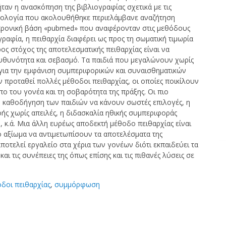
ταν η ανασκόπηση της βιβλιογραφίας σχετικά με τις
οδολογία που ακολουθήθηκε περιελάμβανε αναζήτηση
κτρονική βάση «pubmed» που αναφέρονταν στις μεθόδους
ραφία, η πειθαρχία διαφέρει ως προς τη σωματική τιμωρία
ρος στόχος της αποτελεσματικής πειθαρχίας είναι να
ευθυνότητα και σεβασμό. Τα παιδιά που μεγαλώνουν χωρίς
για την εμφάνιση συμπεριφορικών και συναισθηματικών
υν προταθεί πολλές μέθοδοι πειθαρχίας, οι οποίες ποικίλουν
πο του γονέα και τη σοβαρότητα της πράξης. Οι πιο
 η καθοδήγηση των παιδιών να κάνουν σωστές επιλογές, η
ς χωρίς απειλές, η διδασκαλία ηθικής συμπεριφοράς
κ.ά. Μια άλλη ευρέως αποδεκτή μέθοδο πειθαρχίας είναι
το αξίωμα να αντιμετωπίσουν τα αποτελέσματα της
οτελεί εργαλείο στα χέρια των γονέων διότι εκπαιδεύει τα
 τις συνέπειες της όπως επίσης και τις πιθανές λύσεις σε
δοι πειθαρχίας
,
συμμόρφωση