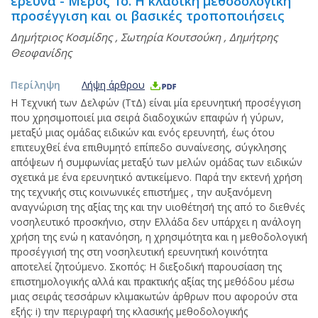
έρευνα - Μέρος 1ο. Η κλασική μεθοδολογική
προσέγγιση και οι βασικές τροποποιήσεις
Δημήτριος Κοσμίδης
,
Σωτηρία Κουτσούκη
,
Δημήτρης
Θεοφανίδης
Περίληψη
Λήψη άρθρου
Η Τεχνική των Δελφών (ΤτΔ) είναι μία ερευνητική προσέγγιση
που χρησιμοποιεί μια σειρά διαδοχικών επαφών ή γύρων,
μεταξύ μιας ομάδας ειδικών και ενός ερευνητή, έως ότου
επιτευχθεί ένα επιθυμητό επίπεδο συναίνεσης, σύγκλησης
απόψεων ή συμφωνίας μεταξύ των μελών ομάδας των ειδικών
σχετικά με ένα ερευνητικό αντικείμενο. Παρά την εκτενή χρήση
της τεχνικής στις κοινωνικές επιστήμες , την αυξανόμενη
αναγνώριση της αξίας της και την υιοθέτησή της από το διεθνές
νοσηλευτικό προσκήνιο, στην Ελλάδα δεν υπάρχει η ανάλογη
χρήση της ενώ η κατανόηση, η χρησιμότητα και η μεθοδολογική
προσέγγισή της στη νοσηλευτική ερευνητική κοινότητα
αποτελεί ζητούμενο. Σκοπός: Η διεξοδική παρουσίαση της
επιστημολογικής αλλά και πρακτικής αξίας της μεθόδου μέσω
μιας σειράς τεσσάρων κλιμακωτών άρθρων που αφορούν στα
εξής: i) την περιγραφή της κλασικής μεθοδολογικής