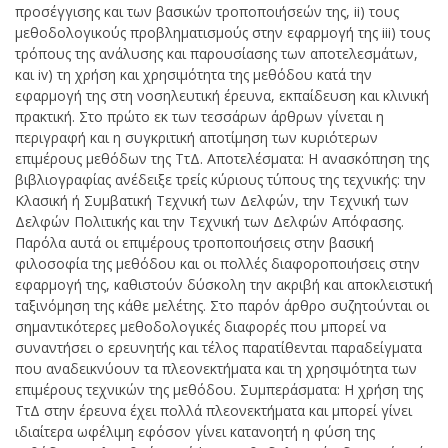
προσέγγισης και των βασικών τροποποιήσεών της, ii) τους
μεθοδολογικούς προβληματισμούς στην εφαρμογή της iii) τους
τρόπους της ανάλυσης και παρουσίασης των αποτελεσμάτων,
και iv) τη χρήση και χρησιμότητα της μεθόδου κατά την
εφαρμογή της στη νοσηλευτική έρευνα, εκπαίδευση και κλινική
πρακτική. Στο πρώτο εκ των τεσσάρων άρθρων γίνεται η
περιγραφή και η συγκριτική αποτίμηση των κυριότερων
επιμέρους μεθόδων της ΤτΔ. Αποτελέσματα: Η ανασκόπηση της
βιβλιογραφίας ανέδειξε τρείς κύριους τύπους της τεχνικής: την
Κλασική ή Συμβατική Τεχνική των Δελφών, την Τεχνική των
Δελφών Πολιτικής και την Τεχνική των Δελφών Απόφασης.
Παρόλα αυτά οι επιμέρους τροποποιήσεις στην βασική
φιλοσοφία της μεθόδου και οι πολλές διαφοροποιήσεις στην
εφαρμογή της, καθιστούν δύσκολη την ακριβή και αποκλειστική
ταξινόμηση της κάθε μελέτης. Στο παρόν άρθρο συζητούνται οι
σημαντικότερες μεθοδολογικές διαφορές που μπορεί να
συναντήσει ο ερευνητής και τέλος παρατίθενται παραδείγματα
που αναδεικνύουν τα πλεονεκτήματα και τη χρησιμότητα των
επιμέρους τεχνικών της μεθόδου. Συμπεράσματα: Η χρήση της
ΤτΔ στην έρευνα έχει πολλά πλεονεκτήματα και μπορεί γίνει
ιδιαίτερα ωφέλιμη εφόσον γίνει κατανοητή η φύση της