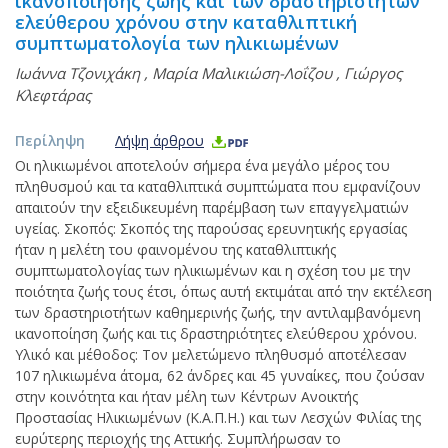
ικανοποίησης ζωής και των δραστηριοτήτων
ελεύθερου χρόνου στην καταθλιπτική
συμπτωματολογία των ηλικιωμένων
Ιωάννα Τζονιχάκη
,
Μαρία Μαλικιώση-Λοΐζου
,
Γιώργος
Κλεφτάρας
Περίληψη
Λήψη άρθρου
Οι ηλικιωμένοι αποτελούν σήμερα ένα μεγάλο μέρος του
πληθυσμού και τα καταθλιπτικά συμπτώματα που εμφανίζουν
απαιτούν την εξειδικευμένη παρέμβαση των επαγγελματιών
υγείας. Σκοπός: Σκοπός της παρούσας ερευνητικής εργασίας
ήταν η μελέτη του φαινομένου της καταθλιπτικής
συμπτωματολογίας των ηλικιωμένων και η σχέση του με την
ποιότητα ζωής τους έτσι, όπως αυτή εκτιμάται από την εκτέλεση
των δραστηριοτήτων καθημερινής ζωής, την αντιλαμβανόμενη
ικανοποίηση ζωής και τις δραστηριότητες ελεύθερου χρόνου.
Υλικό και μέθοδος: Τον μελετώμενο πληθυσμό αποτέλεσαν
107 ηλικιωμένα άτομα, 62 άνδρες και 45 γυναίκες, που ζούσαν
στην κοινότητα και ήταν μέλη των Κέντρων Ανοικτής
Προστασίας Ηλικιωμένων (Κ.Α.Π.Η.) και των Λεσχών Φιλίας της
ευρύτερης περιοχής της Αττικής. Συμπλήρωσαν το