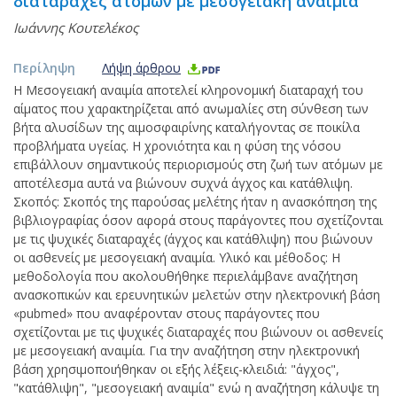
διαταραχές ατόμων με μεσογειακή αναιμία
Ιωάννης Κουτελέκος
Περίληψη
Λήψη άρθρου
Η Μεσογειακή αναιμία αποτελεί κληρονομική διαταραχή του
αίματος που χαρακτηρίζεται από ανωμαλίες στη σύνθεση των
βήτα αλυσίδων της αιμοσφαιρίνης καταλήγοντας σε ποικίλα
προβλήματα υγείας. Η χρονιότητα και η φύση της νόσου
επιβάλλουν σημαντικούς περιορισμούς στη ζωή των ατόμων με
αποτέλεσμα αυτά να βιώνουν συχνά άγχος και κατάθλιψη.
Σκοπός: Σκοπός της παρούσας μελέτης ήταν η ανασκόπηση της
βιβλιογραφίας όσον αφορά στους παράγοντες που σχετίζονται
με τις ψυχικές διαταραχές (άγχος και κατάθλιψη) που βιώνουν
οι ασθενείς με μεσογειακή αναιμία. Υλικό και μέθοδος: Η
μεθοδολογία που ακολουθήθηκε περιελάμβανε αναζήτηση
ανασκοπικών και ερευνητικών μελετών στην ηλεκτρονική βάση
«pubmed» που αναφέρονταν στους παράγοντες που
σχετίζονται με τις ψυχικές διαταραχές που βιώνουν οι ασθενείς
με μεσογειακή αναιμία. Για την αναζήτηση στην ηλεκτρονική
βάση χρησιμοποιήθηκαν οι εξής λέξεις-κλειδιά: "άγχος",
"κατάθλιψη", "μεσογειακή αναιμία" ενώ η αναζήτηση κάλυψε τη