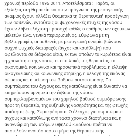
χρονική περίοδο 1996-2011. Αποτελέσματα : Παρότι, οι
εξελίξεις στη θεραπεία και στην πρόγνωση της μεσογειακής
αναιμίας έχουν αλλάξει θεαματικά τη θεραπευτική προσέγγιση
των ασθενών, εντούτοις οι ψυχολογικές πτυχές της νόσου
έχουν λάβει ελάχιστη προσοχή καθώς ο αριθμός των σχετικών
μελετών είναι γενικά περιορισμένος. Σύμφωνα με τη
βιβλιογραφία, οι ασθενείς με μεσογειακή αναιμία βιώνουν
συχνά ψυχικές διαταραχές (άγχος και κατάθλιψη) που
οφείλονται σε διάφορα αίτια, εκ των οποίων τα κυριότερα είναι
η χρονιότητα της νόσου, οι επιπλοκές της θεραπείας, τα
οικονομικά, κοινωνικά και προσωπικά προβλήματα, η έλλειψη
οικογενειακής και κοινωνικής στήριξης, η αλλαγή της εικόνας
σώματος και η μείωση του βαθμού αυτοεκτίμησης. Τα
συμπτώματα του άγχους και της κατάθλιψης είναι δυνατόν να
επηρεάσουν αρνητικά την έκβαση της νόσου
συμπεριλαμβανομένων του χαμηλού βαθμού συμμόρφωσης
προς τη θεραπεία, της αυξημένης νοσηρότητας και της φτωχής
ποιότητας ζωής. Συμπεράσματα: Ο έλεγχος για συμπτώματα
άγχους και κατάθλιψης ανά τακτά χρονικά διαστήματα και η
αναγνώριση των ατόμων υψηλού κινδύνου πρέπει να
αποτελούν αναπόσπαστο τμήμα της θεραπευτικής