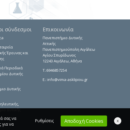
οι σύνδεσμοι
Επικοινωνία
ca
Πανεπιστήμιο Δυτικής
Αττικής
ταιρεία
Πανεπιστημιούπολη Αιγάλεω
κής Έρευνας και
Αγίου Σπυρίδωνος
ης
12243 Αιγάλεω, Αθήνα
κά Περιοδικά
T.:6946857254
μίου Δυτικής
E.:
info@vima-asklipiou.gr
μιο Δυτικής
ηλευτικής,
μιο Δυτικής
τά σας να
Ρυθμίσεις
x
Αποδοχή Cookies
 για να