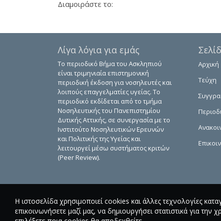
Διαμοιράστε το:
Λίγα λόγια για εμάς
Σελί
Το περιοδικό Βήμα του Ασκληπιού
Αρχική
είναι τριμηνιαία επιστημονική
Τεύχη
περιοδική έκδοση για νοσηλευτές και
λοιπούς επαγγελματίες υγείας. Το
Συγγρ
περιοδικό εκδίδεται από το τμήμα
Νοσηλευτικής του Πανεπιστημίου
Περιοδ
Δυτικής Αττικής, σε συνεργασία με το
Ανακοι
Ινστιτούτο Νοσηλευτικών Ερευνών
και Πολιτικής της Υγείας και
Επικοι
λειτουργεί μέσω συστήματος κριτών
(Peer Review).
Η ιστοσελίδα χρησιμοποιεί cookies και άλλες τεχνολογίες κατα
επικοινωνήσετε μαζί μας, να δημιουργήσει στατιστικά για την χ
επιλέξετε ποια cookies θα αποδεχθείτε.