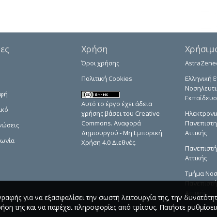
δες
Χρήση
Χρήσιμ
Όροι χρήσης
AstraZene
Πολιτική Cookies
Ελληνική Ε
Νοσηλευτι
αφή
Εκπαίδευσ
Αυτό το έργο έχει άδεια
ικό
χρήσης βάσει του Creative
Ηλεκτρονι
Commons. Αναφορά
Πανεπιστη
νώσεις
Δημιουργού - Μη Εμπορική
Αττικής
νωνία
Χρήση 4.0 Διεθνές.
Πανεπιστή
Αττικής
Τμήμα Νοσ
Πανεπιστή
Αττικής
γραφής για να εξασφαλίσει την σωστή λειτουργία της, την δυνατότη
ρήση της και να παρέχει πληροφορίες από τρίτους. Πατήστε ρυθμίσεις