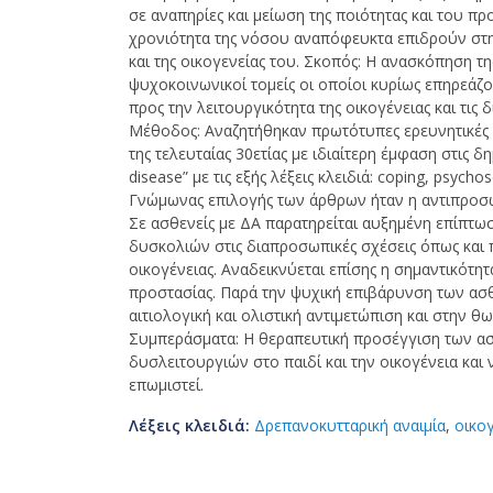
σε αναπηρίες και μείωση της ποιότητας και του π
χρονιότητα της νόσου αναπόφευκτα επιδρούν στ
και της οικογενείας του. Σκοπός: Η ανασκόπηση 
ψυχοκοινωνικοί τομείς οι οποίοι κυρίως επηρεάζο
προς την λειτουργικότητα της οικογένειας και τις 
Μέθοδος: Αναζητήθηκαν πρωτότυπες ερευνητικές 
της τελευταίας 30ετίας με ιδιαίτερη έμφαση στις δ
disease” με τις εξής λέξεις κλειδιά: coping, psycho
Γνώμωνας επιλογής των άρθρων ήταν η αντιπροσω
Σε ασθενείς με ΔΑ παρατηρείται αυξημένη επίπτ
δυσκολιών στις διαπροσωπικές σχέσεις όπως και 
οικογένειας. Αναδεικνύεται επίσης η σημαντικότη
προστασίας. Παρά την ψυχική επιβάρυνση των ασ
αιτιολογική και ολιστική αντιμετώπιση και στην θ
Συμπεράσματα: Η θεραπευτική προσέγγιση των ασ
δυσλειτουργιών στο παιδί και την οικογένεια κα
επωμιστεί.
Λέξεις κλειδιά:
Δρεπανοκυτταρική αναιμία
,
οικο