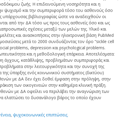
ροσδόκιμου ζωής. Η επιδεινούμενη νοσηρότητα και η
ην ψυχισμό και την συμπεριφορά τόσο του ασθενούς όσο
της υπάρχουσας βιβλιογραφίας ώστε να αναδειχθούν οι
νται από την ΔΑ τόσο ως προς τους ασθενείς όσο και ως
διαπροσωπικές σχέσεις μεταξύ των μελών της. Υλικό και
μελέτες και ανασκοπήσεις στην ηλεκτρονική βάση PubMed
ημοσιεύσεις μετά το 2000 συνδυάζοντας τον όρο “sickle cell
social problems, depression και psychological problems.
πευτικότητα και η μεθοδολογική επάρκεια. Αποτελέσματα:
ωση άγχους, κατάθλιψης, προβλημάτων συμπεριφοράς και
προβλήματα στην λειτουργικότητα και την συνοχή της
τα της ύπαρξης ενός κοινωνικού συστήματος (δικτύου)
θενών με ΔΑ δεν έχει δοθεί έμφαση στην πρόληψη, στην
ωράκιση των οικογενειών στην καθημέρα κλινική πράξη.
θενών με ΔΑ οφείλει να περιλάβει την αναγνώριση των
ι να ελαττώσει το δυσανάλογο βάρος το οποίο έχουν
γένεια
,
ψυχοκοινωνικές επιπτώσεις.