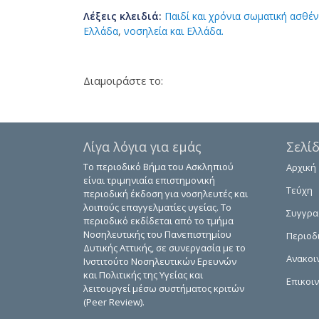
Λέξεις κλειδιά:
Παιδί και χρόνια σωματική ασθέν
Ελλάδα
,
νοσηλεία και Ελλάδα.
Διαμοιράστε το:
Λίγα λόγια για εμάς
Σελί
Το περιοδικό Βήμα του Ασκληπιού
Αρχική
είναι τριμηνιαία επιστημονική
Τεύχη
περιοδική έκδοση για νοσηλευτές και
λοιπούς επαγγελματίες υγείας. Το
Συγγρ
περιοδικό εκδίδεται από το τμήμα
Νοσηλευτικής του Πανεπιστημίου
Περιοδ
Δυτικής Αττικής, σε συνεργασία με το
Ανακοι
Ινστιτούτο Νοσηλευτικών Ερευνών
και Πολιτικής της Υγείας και
Επικοι
λειτουργεί μέσω συστήματος κριτών
(Peer Review).