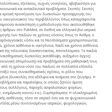
 πολύπλοκες εξετάσεις, συχνές νοσηλείες, αβεβαιότητα για
κοινωνικά και εκπαιδευτικά προβλήματα. Σκοπός: Σκοπός
ι κριτική προσέγγιση των δυσκολιών προσαρμογής του
του οικογενειακού του περιβάλλοντος όπως καταγράφονται
τη παρούσα ανασκόπηση η μεθοδολογία που ακολουθήθηκε
η άρθρων στο PubMed, σε διεθνή και ελληνικά βιο-ιατρικά
ρμογής των παιδιών σε χρόνιες νόσους όπως το Άσθμα, ο
Καρδιαγγειακές νόσοι και τα Νεοπλάσματα χρησιμοποιώντας
α, χρόνια ασθένεια κι οικογένεια, παιδί και χρόνια ασθένεια.
 της τελευταίας δεκαπενταετίας. Αποτελέσματα: Τα παιδιά
ναισθηματικές δυσκολίες (κατάθλιψη, αυξημένο άγχος)
κοινωνική απομόνωση) και προβλήματα στη μαθησιακή τους
ου από τη χρόνια νόσο του παιδιού σε πολλαπλά επίπεδα
εταξύ τους συναισθηματικές σχέσεις, οι ρόλοι που
μένα (δυσκολίες στα αδέλφια και ανάμεσα στο ζευγάρι). H
οβλήματα και παραλείψεις οι οποίες ζητούν άμεση
στους συλλόγους, παροχές ασφαλιστικών φορέων,
, ενημέρωση κοινού κ.α.). Συμπεράσματα: Η ολοκληρωμένη
κής ασθένειας, τόσο σε ιατρικό όσο και σε ψυχοκοινωνικό
ντίδας μέσω συντονισμένων ιατρικών, ψυχολογικών,