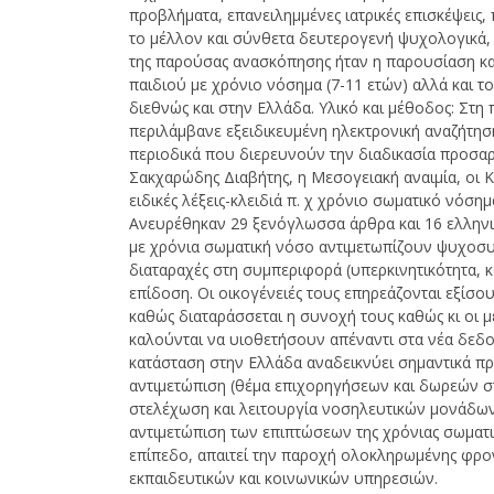
προβλήματα, επανειλημμένες ιατρικές επισκέψεις,
το μέλλον και σύνθετα δευτερογενή ψυχολογικά, 
της παρούσας ανασκόπησης ήταν η παρουσίαση κα
παιδιού με χρόνιο νόσημα (7-11 ετών) αλλά και 
διεθνώς και στην Ελλάδα. Υλικό και μέθοδος: Σ
περιλάμβανε εξειδικευμένη ηλεκτρονική αναζήτησ
περιοδικά που διερευνούν την διαδικασία προσα
Σακχαρώδης Διαβήτης, η Μεσογειακή αναιμία, οι 
ειδικές λέξεις-κλειδιά π. χ χρόνιο σωματικό νόσημ
Ανευρέθηκαν 29 ξενόγλωσσα άρθρα και 16 ελληνικά
με χρόνια σωματική νόσο αντιμετωπίζουν ψυχοσυ
διαταραχές στη συμπεριφορά (υπερκινητικότητα, 
επίδοση. Οι οικογένειές τους επηρεάζονται εξίσ
καθώς διαταράσσεται η συνοχή τους καθώς κι οι μ
καλούνται να υιοθετήσουν απέναντι στα νέα δεδο
κατάσταση στην Ελλάδα αναδεικνύει σημαντικά πρ
αντιμετώπιση (θέμα επιχορηγήσεων και δωρεών 
στελέχωση και λειτουργία νοσηλευτικών μονάδων
αντιμετώπιση των επιπτώσεων της χρόνιας σωματι
επίπεδο, απαιτεί την παροχή ολοκληρωμένης φρο
εκπαιδευτικών και κοινωνικών υπηρεσιών.