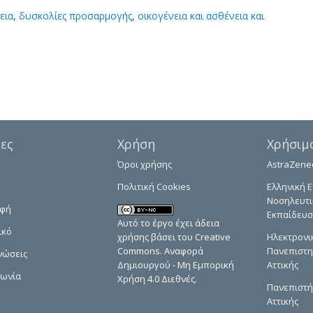
εια
,
δυσκολίες προσαρμογής
,
οικογένεια και ασθένεια και
δες
Χρήση
Χρήσιμ
Όροι χρήσης
AstraZene
Πολιτική Cookies
Ελληνική Ε
Νοσηλευτι
αφή
Εκπαίδευσ
Αυτό το έργο έχει άδεια
ικό
χρήσης βάσει του Creative
Ηλεκτρονι
Commons. Αναφορά
Πανεπιστη
νώσεις
Δημιουργού - Μη Εμπορική
Αττικής
νωνία
Χρήση 4.0 Διεθνές.
Πανεπιστή
Αττικής