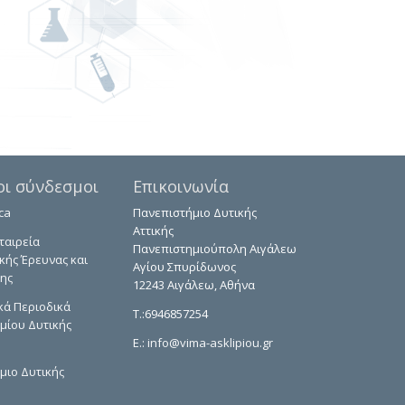
οι σύνδεσμοι
Επικοινωνία
ca
Πανεπιστήμιο Δυτικής
Αττικής
ταιρεία
Πανεπιστημιούπολη Αιγάλεω
κής Έρευνας και
Αγίου Σπυρίδωνος
ης
12243 Αιγάλεω, Αθήνα
κά Περιοδικά
T.:6946857254
μίου Δυτικής
E.:
info@vima-asklipiou.gr
μιο Δυτικής