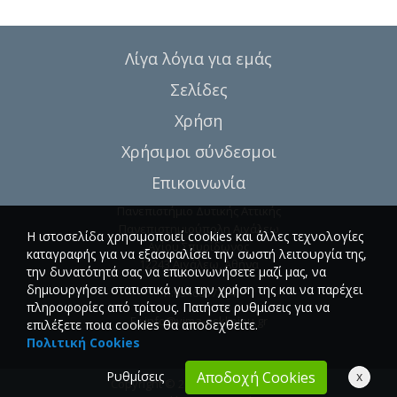
Λίγα λόγια για εμάς
Σελίδες
Χρήση
Χρήσιμοι σύνδεσμοι
Επικοινωνία
Πανεπιστήμιο Δυτικής Αττικής
Πανεπιστημιούπολη Αιγάλεω
Η ιστοσελίδα χρησιμοποιεί cookies και άλλες τεχνολογίες
Αγίου Σπυρίδωνος
καταγραφής για να εξασφαλίσει την σωστή λειτουργία της,
12243 Αιγάλεω, Αθήνα
την δυνατότητά σας να επικοινωνήσετε μαζί μας, να
δημιουργήσει στατιστικά για την χρήση της και να παρέχει
T.:6946857254
πληροφορίες από τρίτους. Πατήστε ρυθμίσεις για να
E.:
info@vima-asklipiou.gr
επιλέξετε ποια cookies θα αποδεχθείτε.
Πολιτική Cookies
Ρυθμίσεις
x
Αποδοχή Cookies
Copyright © 2026 Vima Asklipiou.