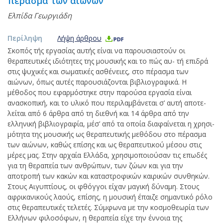
πέρασμα των αιώνων
Ελπίδα Γεωργιάδη
Περίληψη
Λήψη άρθρου
Σκοπός τής εργασίας αυτής είναι να παρουσιαστούν οι
θεραπευτικές ιδιότητες της μουσικής και το πώς αυ- τή επιδρά
στις ψυχικές και σωματικές ασθένειες, στο πέρασμα των
αιώνων, όπως αυτές παρουσιάζονται βιβλιογραφικά. Η
μέθοδος που εφαρμόστηκε στην παρούσα εργασία είναι
ανασκοπική, και το υλικό που περιλαμβάνεται σ’ αυτή αποτε-
λείται από 6 άρθρα από τη διεθνή και 14 άρθρα από την
ελληνική βιβλιογραφία, μέσ’ από τα οποία διαφαίνεται η χρησι-
μότητα της μουσικής ως θεραπευτικής μεθόδου στο πέρασμα
των αιώνων, καθώς επίσης και ως θεραπευτικού μέσου στις
μέρες μας. Στην αρχαία Ελλάδα, χρησιμοποιούσαν τις επωδές
για τη θεραπεία των ανθρώπων, των ζώων και για την
αποτροπή των κακών και καταστροφικών καιρικών συνθηκών.
Στους Αιγυπτίους, οι φθόγγοι είχαν μαγική δύναμη. Στους
αφρικανικούς λαούς, επίσης, η μουσική έπαιζε σημαντικό ρόλο
στις θεραπευτικές τελετές. Σύμφωνα με την κοσμοθεωρία των
Ελλήνων φιλοσόφων, η θεραπεία είχε την έννοια της