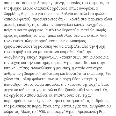
αποκατάστασης της διαταραγ- μένης αρμονίας τού σώματος και
της ψυχής. Στους κλασικούς χρόνους, όπως αναφέρει ο
Χαρμίδης, θεραπεία για την κε- φαλαλγία αποτελεί το φύλλο
κάποιου φυτού, προσθέτοντας ότι «… κοντά στο φάρμακο είναι
μερικές επωδές, τις οποίες αν απαγγείλει κανείς συγχρόνως
παίρνει και το φάρμακο, αυτό τον θεραπεύει εντελώς. Χωρίς
όμως τις επωδές, το φάρ- μακο καθόλου δεν ωφελεί…». Από
τον Σενέκα, πληροφορούμαστε πως ο Μαικήνας
χρησιμοποιούσε τη μουσική για να αποβάλει από την ψυχή
του το φόβο και να μπορέσει να κοιμηθεί. Κατά την
Αναγέννηση, εποχή σημαντικών κατακτήσεων στη φιλοσοφία,
την τέχνη και την επιστήμη, σημειώθηκε πρόο- δος και στην
Ιατρική. Επίσης, ανανεώθηκε η μουσική, η οποία απέκτησε
ανθρώπινη βιωματική υπόσταση και δυνατότητα έκφρασης. Στο
χώρο του Ισλάμ φαίνεται πως κυρίαρχη θέση κατέχει η
πεποίθηση ότι το σώμα αποτελεί την κατοικία της ψυχής. Έτσι,
μέχρι να ιαθεί η ψυχή, το σώμα θα εξακολουθεί να νοσεί. Ώς
τις αρχές του 20ου αιώνα, οι επιστήμονες δεν είχαν
παρατηρήσει ούτε είχαν μελετήσει συστηματικά τις επιδράσεις
τής μουσικής σε παραμέτρους της λειτουργίας του ανθρώπινου
σώματος. Μόλις το 1950, δημιουργήθηκε η Αμερικανική Εται-