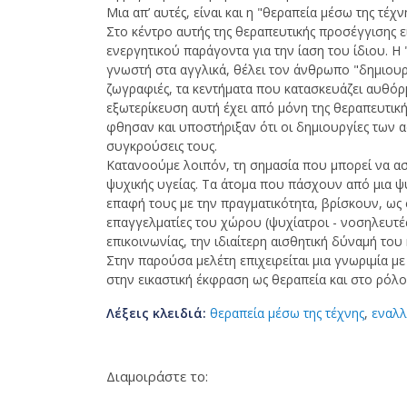
Μια απ’ αυτές, είναι και η "θεραπεία μέσω της τέχν
Στο κέντρο αυτής της θεραπευτικής προσέγγισης 
ενεργητικού παράγοντα για την ίαση του ίδιου. Η 
γνωστή στα αγγλικά, θέλει τον άνθρωπο "δημιουρ
ζωγραφιές, τα κεντήματα που κατασκευάζει αυθόρ
εξωτερίκευση αυτή έχει από μόνη της θεραπευτική
φθησαν και υποστήριξαν ότι οι δημιουργίες των 
συγκρούσεις τους.
Κατανοούμε λοιπόν, τη σημασία που μπορεί να ασ
ψυχικής υγείας. Τα άτομα που πάσχουν από μια ψ
επαφή τους με την πραγματικότητα, βρίσκουν, ως 
επαγγελματίες του χώρου (ψυχίατροι - νοσηλευτέ
επικοινωνίας, την ιδιαίτερη αισθητική δύναμή του
Στην παρούσα μελέτη επιχειρείται μια γνωριμία με
στην εικαστική έκφραση ως θεραπεία και στο ρόλο
Λέξεις κλειδιά:
θεραπεία μέσω της τέχνης
,
εναλλ
Διαμοιράστε το: