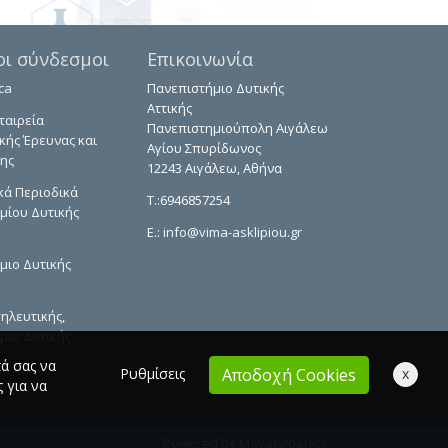
οι σύνδεσμοι
Επικοινωνία
ca
Πανεπιστήμιο Δυτικής
Αττικής
ταιρεία
Πανεπιστημιούπολη Αιγάλεω
κής Έρευνας και
Αγίου Σπυρίδωνος
ης
12243 Αιγάλεω, Αθήνα
κά Περιοδικά
T.:6946857254
μίου Δυτικής
E.:
info@vima-asklipiou.gr
μιο Δυτικής
ηλευτικής,
μιο Δυτικής
τά σας να
Ρυθμίσεις
x
Αποδοχή Cookies
 για να
Powered by
MayaGrpahics
.