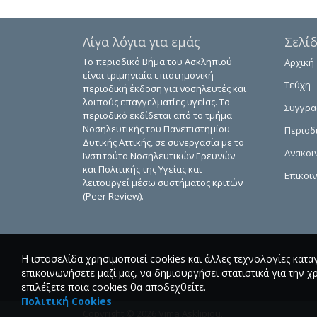
Λίγα λόγια για εμάς
Σελί
Το περιοδικό Βήμα του Ασκληπιού
Αρχική
είναι τριμηνιαία επιστημονική
Τεύχη
περιοδική έκδοση για νοσηλευτές και
λοιπούς επαγγελματίες υγείας. Το
Συγγρ
περιοδικό εκδίδεται από το τμήμα
Νοσηλευτικής του Πανεπιστημίου
Περιοδ
Δυτικής Αττικής, σε συνεργασία με το
Ανακοι
Ινστιτούτο Νοσηλευτικών Ερευνών
και Πολιτικής της Υγείας και
Επικοι
λειτουργεί μέσω συστήματος κριτών
(Peer Review).
Η ιστοσελίδα χρησιμοποιεί cookies και άλλες τεχνολογίες κατα
επικοινωνήσετε μαζί μας, να δημιουργήσει στατιστικά για την χ
επιλέξετε ποια cookies θα αποδεχθείτε.
Πολιτική Cookies
Copyright © 2026 Vima Asklipiou.