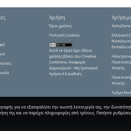
δες
Χρήση
Χρήσιμ
Όροι χρήσης
AstraZene
Πολιτική Cookies
Ελληνική Ε
Νοσηλευτι
αφή
Εκπαίδευσ
Αυτό το έργο έχει άδεια
ικό
χρήσης βάσει του Creative
Ηλεκτρονι
Commons. Αναφορά
Πανεπιστη
νώσεις
Δημιουργού - Μη Εμπορική
Αττικής
νωνία
Χρήση 4.0 Διεθνές.
Πανεπιστή
Αττικής
Τμήμα Νοσ
Πανεπιστή
Αττικής
γραφής για να εξασφαλίσει την σωστή λειτουργία της, την δυνατότη
ρήση της και να παρέχει πληροφορίες από τρίτους. Πατήστε ρυθμίσεις