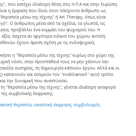
ης", που κατέχει ιδιαίτερη θέση στις Η.Π.Α και στην Ευρώπη.
είναι η έμφαση που δίνει στον πάσχοντα άνθρωπο ως
"θεραπεία μέσω της τέχνης" ή Art Therapy, όπως είναι
γό". Ο άνθρωπος μέσα από τα σχέδια, τα γλυπτά, τις
μητα, προβάλλει ένα κομμάτι του ψυχισμού του. Η
 αξία, άσχετα αν αργότερα ειδικοί του χώρου αντελή-
ασθενών έχουν άμεση σχέση με τις ενδοψυχικές
κήσει η "θεραπεία μέσω της τέχνης" κυρίως στο χώρο της
υχική νόσο, στην προσπάθειά τους να μην χάσουν την
σανίδα σωτηρίας, τη δημιουργία κάποιου έργου. Αλλά και οι
ς) κατανοούν και εκτιμούν τον "εναλλακτικό" αυτό τρόπο
 και την δυναμική που αναπτύσσει.
 τη "θεραπεία μέσω της τέχνης", γίνεται ιδιαίτερη αναφορά
 της συμβολικής έκφρασης.
ακτική θεραπεία
,
εικαστική έκφραση
,
συμβολισμός