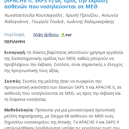
(APACHE II, SAPS II) ως προς την έκβαση
ασθενών που νοσηλεύονται σε ΜΕΘ
Κωνσταντούλα Κουτσαγγέλη
,
Χρυσή Προύζου
,
Αντωνία
Καλογιάννη
,
Γεωργία Τουλιά
,
Ιωάννης Καλεμικεράκης
Περίληψη
Λήψη άρθρου
ΠΕΡΙΛΗΨΗ
Εισαγωγή:
Οι δείκτες βαρύτητας αποτελούν χρήσιμα εργαλεία
της διεπιστημονικής ομάδας των ΜΕΘ, καθώς μπορούν να
προβλέψουν την έκβαση. Ωστόσο, είναι σημαντικός ο έλεγχος
της προγνωστικής τους αξίας.
Σκοπός
: Σκοπός της μελέτης ήταν να συγκρίνει την
προγνωστική ικανότητα των δεικτών SAPS II και APACHE II, σε
ασθενείς που νοσηλεύονται σε ΜΕΘ, ως προς την έκβαση και
τη διάρκεια νοσηλείας.
Μεθοδολογία:
Πρόκειται για μια μονοκεντρική προοπτική
μελέτη παρατήρησης, με δείγμα 68 ασθενών σε ΜΕΘ ενός
δημοσίου νοσοκομείου της Αττικής. Τα APACHE II και SAPS II
υπολογίσθηκαν λαμβάνοντας υπόψη τις χειρότερες τιμές του