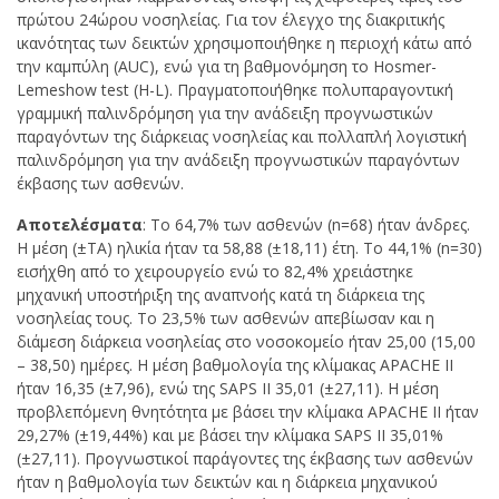
πρώτου 24ώρου νοσηλείας. Για τον έλεγχο της διακριτικής
ικανότητας των δεικτών χρησιμοποιήθηκε η περιοχή κάτω από
την καμπύλη (AUC), ενώ για τη βαθμονόμηση το Hosmer-
Lemeshow test (H-L). Πραγματοποιήθηκε πολυπαραγοντική
γραμμική παλινδρόμηση για την ανάδειξη προγνωστικών
παραγόντων της διάρκειας νοσηλείας και πολλαπλή λογιστική
παλινδρόμηση για την ανάδειξη προγνωστικών παραγόντων
έκβασης των ασθενών.
Αποτελέσματα
: Το 64,7% των ασθενών (n=68) ήταν άνδρες.
Η μέση (±ΤΑ) ηλικία ήταν τα 58,88 (±18,11) έτη. To 44,1% (n=30)
εισήχθη από το χειρουργείο ενώ το 82,4% χρειάστηκε
μηχανική υποστήριξη της αναπνοής κατά τη διάρκεια της
νοσηλείας τους. Το 23,5% των ασθενών απεβίωσαν και η
διάμεση διάρκεια νοσηλείας στο νοσοκομείο ήταν 25,00 (15,00
– 38,50) ημέρες. Η μέση βαθμολογία της κλίμακας APACHE II
ήταν 16,35 (±7,96), ενώ της SAPS II 35,01 (±27,11). Η μέση
προβλεπόμενη θνητότητα με βάσει την κλίμακα APACHE II ήταν
29,27% (±19,44%) και με βάσει την κλίμακα SAPS II 35,01%
(±27,11). Προγνωστικοί παράγοντες της έκβασης των ασθενών
ήταν η βαθμολογία των δεικτών και η διάρκεια μηχανικού