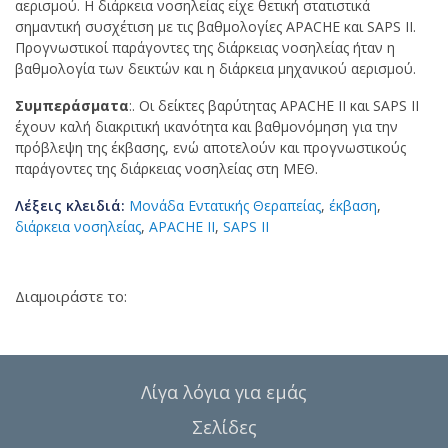
αερισμού. Η διάρκεια νοσηλείας είχε θετική στατιστικά
σημαντική συσχέτιση με τις βαθμολογίες APACHE και SAPS II.
Προγνωστικοί παράγοντες της διάρκειας νοσηλείας ήταν η
βαθμολογία των δεικτών και η διάρκεια μηχανικού αερισμού.
Συμπεράσματα
:. Οι δείκτες βαρύτητας APACHE II και SAPS II
έχουν καλή διακριτική ικανότητα και βαθμονόμηση για την
πρόβλεψη της έκβασης, ενώ αποτελούν και προγνωστικούς
παράγοντες της διάρκειας νοσηλείας στη ΜΕΘ.
Λέξεις κλειδιά:
Μονάδα Εντατικής Θεραπείας
,
έκβαση
,
διάρκεια νοσηλείας
,
APACHE II
,
SAPS II
Διαμοιράστε το:
Λίγα λόγια για εμάς
Σελίδες