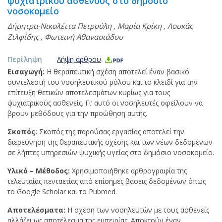
ψυχιατρικού ασθενούς στο δημόσιο
νοσοκομείο
Δήμητρα-Νικολέττα Πετρούλη
,
Μαρία Κρίκη
,
Λουκάς
Ζιλφίδης
,
Φωτεινή Αθανασιάδου
Περίληψη
Λήψη άρθρου
Εισαγωγή:
Η θεραπευτική σχέση αποτελεί έναν βασικό
συντελεστή του νοσηλευτικού ρόλου και το κλειδί για την
επίτευξη θετικών αποτελεσμάτων κυρίως για τους
ψυχιατρικούς ασθενείς. Γι’ αυτό οι νοσηλευτές οφείλουν να
βρουν μεθόδους για την προώθηση αυτής.
Σκοπός:
Σκοπός της παρούσας εργασίας αποτελεί την
διερεύνηση της θεραπευτικής σχέσης και των νέων δεδομένων
σε λήπτες υπηρεσιών ψυχικής υγείας στο δημόσιο νοσοκομείο.
Υλικό – Μέθοδος:
Χρησιμοποιήθηκε αρθρογραφία της
τελευταίας πενταετίας από επίσημες βάσεις δεδομένων όπως
το Google Scholar και το Pubmed.
Αποτελέσματα:
Η σχέση των νοσηλευτών με τους ασθενείς
αλλάζει ως αποτέλεσμα της εμπειρίας. Αποκτούν έναν