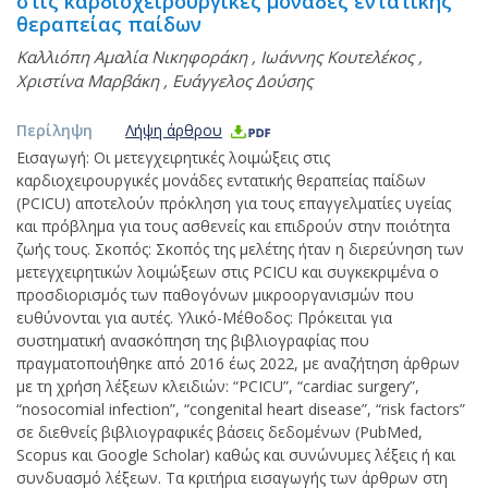
στις καρδιοχειρουργικές μονάδες εντατικής
θεραπείας παίδων
Καλλιόπη Αμαλία Νικηφοράκη
,
Ιωάννης Κουτελέκος
,
Χριστίνα Μαρβάκη
,
Ευάγγελος Δούσης
Περίληψη
Λήψη άρθρου
Εισαγωγή: Οι μετεγχειρητικές λοιμώξεις στις
καρδιοχειρουργικές μονάδες εντατικής θεραπείας παίδων
(PCICU) αποτελούν πρόκληση για τους επαγγελματίες υγείας
και πρόβλημα για τους ασθενείς και επιδρούν στην ποιότητα
ζωής τους. Σκοπός: Σκοπός της μελέτης ήταν η διερεύνηση των
μετεγχειρητικών λοιμώξεων στις PCICU και συγκεκριμένα ο
προσδιορισμός των παθογόνων μικροοργανισμών που
ευθύνονται για αυτές. Υλικό-Μέθοδος: Πρόκειται για
συστηματική ανασκόπηση της βιβλιογραφίας που
πραγματοποιήθηκε από 2016 έως 2022, με αναζήτηση άρθρων
με τη χρήση λέξεων κλειδιών: “PCICU”, “cardiac surgery”,
“nosocomial infection”, “congenital heart disease”, “risk factors”
σε διεθνείς βιβλιογραφικές βάσεις δεδομένων (PubMed,
Scopus και Google Scholar) καθώς και συνώνυμες λέξεις ή και
συνδυασμό λέξεων. Τα κριτήρια εισαγωγής των άρθρων στη