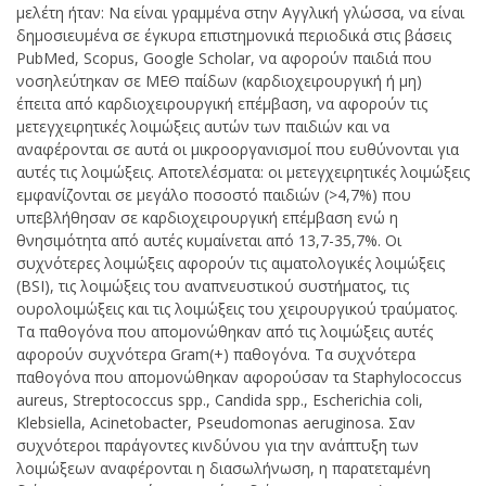
μελέτη ήταν: Να είναι γραμμένα στην Αγγλική γλώσσα, να είναι
δημοσιευμένα σε έγκυρα επιστημονικά περιοδικά στις βάσεις
PubMed, Scopus, Google Scholar, να αφορούν παιδιά που
νοσηλεύτηκαν σε ΜΕΘ παίδων (καρδιοχειρουργική ή μη)
έπειτα από καρδιοχειρουργική επέμβαση, να αφορούν τις
μετεγχειρητικές λοιμώξεις αυτών των παιδιών και να
αναφέρονται σε αυτά οι μικροοργανισμοί που ευθύνονται για
αυτές τις λοιμώξεις. Αποτελέσματα: οι μετεγχειρητικές λοιμώξεις
εμφανίζονται σε μεγάλο ποσοστό παιδιών (>4,7%) που
υπεβλήθησαν σε καρδιοχειρουργική επέμβαση ενώ η
θνησιμότητα από αυτές κυμαίνεται από 13,7-35,7%. Οι
συχνότερες λοιμώξεις αφορούν τις αιματολογικές λοιμώξεις
(BSI), τις λοιμώξεις του αναπνευστικού συστήματος, τις
ουρολοιμώξεις και τις λοιμώξεις του χειρουργικού τραύματος.
Τα παθογόνα που απομονώθηκαν από τις λοιμώξεις αυτές
αφορούν συχνότερα Gram(+) παθογόνα. Τα συχνότερα
παθογόνα που απομονώθηκαν αφορούσαν τα Staphylococcus
aureus, Streptococcus spp., Candida spp., Escherichia coli,
Klebsiella, Acinetobacter, Pseudomonas aeruginosa. Σαν
συχνότεροι παράγοντες κινδύνου για την ανάπτυξη των
λοιμώξεων αναφέρονται η διασωλήνωση, η παρατεταμένη