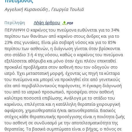
πνεύμονος
Αγγελική Κυρανούδη
,
Γεωργία Τουλιά
Περίληψη
Λήψη άρθρου
ΠΕΡΙΛΗΨΗ Ο καρκίνος του πνεύμονα ευθύνεται για το 34%
περίπου των θανάτων από καρκίνο στους άνδρες και για το
23% στις γυναίκες. Είναι μία σοβαρή νόσος και για το 85%
περίπου των ασθενών, η διάγνωση γίνεται όταν βρίσκονται
στο στάδιο 3 ή 4 της νόσου, καθώς ο καρκίνος του πνεύμονα
εξελίσσεται αθόρυβα και μόνο όταν έχει πλέον επεκταθεί
προκαλεί προβλήματα στον ασθενή που τον οδηγούν στο
ιατρό. Έχει μεταστατική μορφή, έχοντας ως πηγή τα κύτταρα
του πνεύμονα και μπορεί να προκληθεί είτε από γενετικούς
είτε από περιβαλλοντικούς παράγοντες. Η έγκαιρη διάγνωσή
του από το ιατρικό προσωπικό, προσφέρει στον ασθενή
καλύτερα ποσοστά επιβίωσης. Ανάλογα με το στάδιο του
καρκίνου, επιλέγεται και η κατάλληλη θεραπεία-χειρουργική
αφαίρεση, χημειοθεραπεία ή/και ακτινοθεραπεία. Βασικός
στόχος κάθε θεραπευτικής προσέγγισης είναι η ποιότητα ζωής
του ασθενή σε συνδυασμό με την αποτελεσματικότητα της
θεραπείας. Τα βασικά συμπτώματα είναι ο βήχας, ο πόνος σε