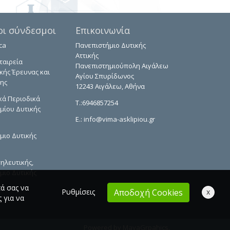
οι σύνδεσμοι
Επικοινωνία
ca
Πανεπιστήμιο Δυτικής
Αττικής
ταιρεία
Πανεπιστημιούπολη Αιγάλεω
κής Έρευνας και
Αγίου Σπυρίδωνος
ης
12243 Αιγάλεω, Αθήνα
κά Περιοδικά
T.:6946857254
μίου Δυτικής
E.:
info@vima-asklipiou.gr
μιο Δυτικής
ηλευτικής,
μιο Δυτικής
τά σας να
Ρυθμίσεις
x
Αποδοχή Cookies
 για να
Powered by
MayaGrpahics
.