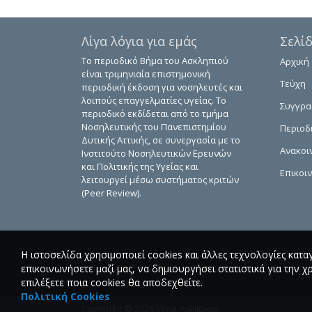
Λίγα λόγια για εμάς
Σελί
Το περιοδικό Βήμα του Ασκληπιού
Αρχική
είναι τριμηνιαία επιστημονική
Τεύχη
περιοδική έκδοση για νοσηλευτές και
λοιπούς επαγγελματίες υγείας. Το
Συγγρ
περιοδικό εκδίδεται από το τμήμα
Νοσηλευτικής του Πανεπιστημίου
Περιοδ
Δυτικής Αττικής, σε συνεργασία με το
Ανακοι
Ινστιτούτο Νοσηλευτικών Ερευνών
και Πολιτικής της Υγείας και
Επικοι
λειτουργεί μέσω συστήματος κριτών
(Peer Review).
Η ιστοσελίδα χρησιμοποιεί cookies και άλλες τεχνολογίες κατα
επικοινωνήσετε μαζί μας, να δημιουργήσει στατιστικά για την χ
επιλέξετε ποια cookies θα αποδεχθείτε.
Πολιτική Cookies
Copyright © 2026 Vima Asklipiou.