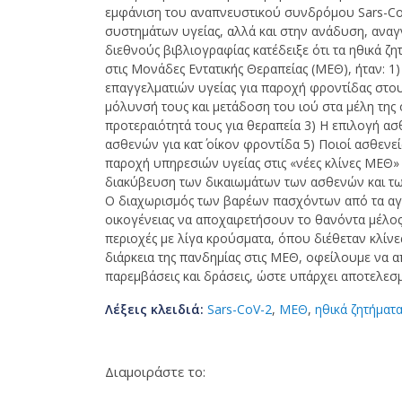
εμφάνιση του αναπνευστικού συνδρόμου Sars-Cov
συστημάτων υγείας, αλλά και στην ανάδυση, αναγ
διεθνούς βιβλιογραφίας κατέδειξε ότι τα ηθικά ζη
στις Μονάδες Εντατικής Θεραπείας (ΜΕΘ), ήταν: 
επαγγελματιών υγείας για παροχή φροντίδας στου
μόλυνσή τους και μετάδοση του ιού στα μέλη της 
προτεραιότητά τους για θεραπεία 3) Η επιλογή α
ασθενών για κατ΄ οίκον φροντίδα 5) Ποιοί ασθεν
παροχή υπηρεσιών υγείας στις «νέες κλίνες ΜΕΘ»
διακύβευση των δικαιωμάτων των ασθενών και τω
Ο διαχωρισμός των βαρέων πασχόντων από τα αγ
οικογένειας να αποχαιρετήσουν το θανόντα μέλος 
περιοχές με λίγα κρούσματα, όπου διέθεταν κλίνε
διάρκεια της πανδημίας στις ΜΕΘ, οφείλουμε να α
παρεμβάσεις και δράσεις, ώστε υπάρχει αποτελεσ
Λέξεις κλειδιά:
Sars-CoV-2
,
ΜΕΘ
,
ηθικά ζητήματ
Διαμοιράστε το: