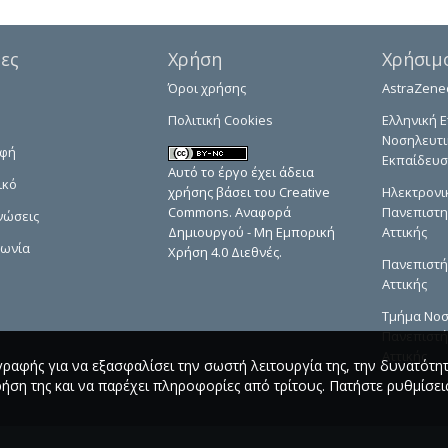
δες
Χρήση
Χρήσιμ
Όροι χρήσης
AstraZene
Πολιτική Cookies
Ελληνική Ε
Νοσηλευτι
αφή
Εκπαίδευσ
Αυτό το έργο έχει άδεια
ικό
χρήσης βάσει του Creative
Ηλεκτρονι
Commons. Αναφορά
Πανεπιστη
νώσεις
Δημιουργού - Μη Εμπορική
Αττικής
νωνία
Χρήση 4.0 Διεθνές.
Πανεπιστή
Αττικής
Τμήμα Νοσ
Πανεπιστή
Αττικής
γραφής για να εξασφαλίσει την σωστή λειτουργία της, την δυνατότη
ρήση της και να παρέχει πληροφορίες από τρίτους. Πατήστε ρυθμίσεις