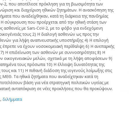
-2, που αποτέλεσε πρόκληση για τη βιωσιμότητα των
νώριση και διαχείριση ηθικών ζητημάτων. Η ανασκόπηση της
τήματα που αναδείχθηκαν, κατά τη διάρκεια της πανδημίας
1) Η σύγκρουση που προέρχεται από την ηθική στάση των
ς ασθενείς με Sars-CoV-2, με το φόβο για ενδεχόμενη
οικογένειάς τους 2) Η διαλογή ασθενών ως προς την
σθενών για λήψη αναπνευστικής υποστήριξης 4) Η επιλογή
είς έπρεπε να έχουν νοσοκομειακή περίθαλψη 6) Η ανεπαρκής
 7) Η επιδείνωση των ασθενών με συννοσηρότητες 8) Η
ν οικογενειακών μελών, σχετικά με τη λήψη αποφάσεων 9)
απημένα τους πρόσωπα 10) Η έλλειψη δυνατότητας της
τους και 11) Η πιθανή διάδοση της ιογενούς λοίμωξης στις
ς ΜΕΘ. Τα ηθικά ζητήματα που αναδείχτηκαν κατά τη
ποτελέσουν βάση για νέα στρατηγική πολιτικών υγείας με
ματική ανταπόκριση σε νέες προκλήσεις που θα προκύψουν.
α
,
διλήμματα