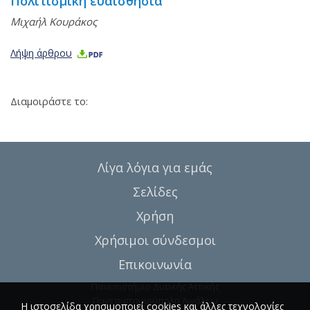
Πολιτισμική ευαισθησία
Μιχαήλ Κουράκος
Λήψη άρθρου
Διαμοιράστε το:
Λίγα λόγια για εμάς
Σελίδες
Χρήση
Χρήσιμοι σύνδεσμοι
Επικοινωνία
Πανεπιστήμιο Δυτικής Αττικής
Πανεπιστημιούπολη Αιγάλεω
Η ιστοσελίδα χρησιμοποιεί cookies και άλλες τεχνολογίες