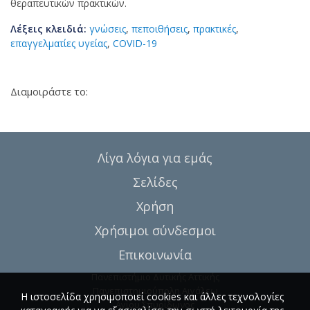
θεραπευτικών πρακτικών.
Λέξεις κλειδιά:
γνώσεις
,
πεποιθήσεις
,
πρακτικές
,
επαγγελματίες υγείας
,
COVID-19
Διαμοιράστε το:
Λίγα λόγια για εμάς
Σελίδες
Χρήση
Χρήσιμοι σύνδεσμοι
Επικοινωνία
Πανεπιστήμιο Δυτικής Αττικής
Πανεπιστημιούπολη Αιγάλεω
Η ιστοσελίδα χρησιμοποιεί cookies και άλλες τεχνολογίες
Αγίου Σπυρίδωνος