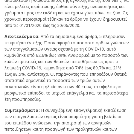
αποτέλεσαν η γλώσσα, εκτός της αγγλικής και της ελληνικής, να
είναι μελέτες περίπτωσης, άρθρα σύνταξης, ανασκοπήσεις και
γράμματα προς τον εκδότη και να έχουν γίνει πάνω σε ζώα. Ως
χρονικοί περιορισμοί τέθηκαν τα άρθρα να έχουν δημοσιευτεί
από τις 01/01/2020 έως τις 30/06/2020.
Αποτελέσματα:
Από τα δημοσιευμένα άρθρα, 5 πληρούσαν
τα κριτήρια ένταξης. Όσον αφορά το ποσοστό ορθών γνώσεων
των επαγγελματιών υγείας σχετικά με τη COVID-19, αυτό
κυμάνθηκε από 62,6% έως 89%. Αναφορικά με το ποσοστό των
καλών πρακτικές και των θετικών πεποιθήσεων ως προς τη
λοίμωξη COVID-19, κυμάνθηκε από 74% έως 89,7% και 21%
έως 88,5%, αντίστοιχα. Οι παράγοντες που επηρεάζουν θετικά
στατιστικά σημαντικά το ποσοστό των τριών αυτών
συνιστωσών είναι η ηλικία άνω των 40 ετών, το υψηλότερο
μορφωτικό επίπεδο, το ιατρικό επάγγελμα και τα περισσότερα
έτη προϋπηρεσίας.
Συμπεράσματα:
Η συνεχιζόμενη επαγγελματική εκπαίδευση
των επαγγελματιών υγείας είναι απαραίτητη για τη βελτίωση
του επιπέδου γνώσεων, την αποτροπή των αρνητικών
πεποιθήσεων και τη προαγωγή των προληπτικών και των