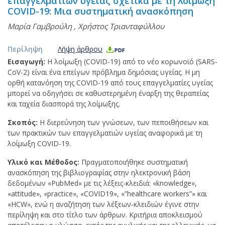
επαγγελματιών υγείας σχετικά με τη λοίμωξη
COVID-19: Μια συστηματική ανασκόπηση
Μαρία Γαμβρούλη
,
Χρήστος Τριανταφύλλου
Περίληψη
Λήψη άρθρου
Εισαγωγή:
Η λοίμωξη (COVID-19) από το νέο κορωνοϊό (SARS-
CoV-2) είναι ένα επείγων πρόβλημα δημόσιας υγείας. Η μη
ορθή κατανόηση της COVID-19 από τους επαγγελματίες υγείας
μπορεί να οδηγήσει σε καθυστερημένη έναρξη της θεραπείας
και ταχεία διασπορά της λοίμωξης.
Σκοπός:
Η διερεύνηση των γνώσεων, των πεποιθήσεων και
των πρακτικών των επαγγελματιών υγείας αναφορικά με τη
λοίμωξη COVID-19.
Υλικό και Μέθοδος:
Πραγματοποιήθηκε συστηματική
ανασκόπηση της βιβλιογραφίας στην ηλεκτρονική βάση
δεδομένων «PubMed» με τις λέξεις-κλειδιά: «knowledge»,
«attitude», «practice», «COVID19», «”healthcare workers”» και
«HCW», ενώ η αναζήτηση των λέξεων-κλειδιών έγινε στην
περίληψη και στο τίτλο των άρθρων. Κριτήρια αποκλεισμού