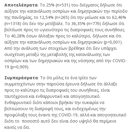
Αποτελέσματα
: To 25% (n=531) του δείγματος δήλωσε ότι
αύξησε την κατανάλωση οσπρίων και δημητριακών την περίοδο
της πανδημίας, το 12,54% (n=265) ότι την μείωσε και το 62,46%
(n=1318) ότι δεν την μετέβαλε. Το 36,35% (n=776) δήλωσε ότι
βελτίωσε προς το υγιεινότερο τις διατροφικές τους συνήθειες.
Το 40,28% όσων άλλαξαν προς το καλύτερο, δήλωσε και ότι
αύξησε την κατανάλωση οσπρίων και δημητριακών (p<0,001).
Από την ανάλυση των στοιχείων βρέθηκε ότι δεν υπάρχει
συσχέτιση μεταξύ της μεταβολής της κατανάλωσης των
οσπρίων και των δημητριακών και της νόσησης από την COVID-
19 (p=0,909).
Συμπεράσματα
: Το ότι μόλις το ένα τρίτο των
συμμετεχόντων στην παρούσα έρευνα δήλωσε ότι άλλαξε
προς το καλύτερο τις διατροφικές του συνήθειες, είναι
ταυτόχρονα και ενθαρρυντικό και απογοητευτικό.
Ενθαρρυντικό διότι κάποιοι βρήκαν την ευκαιρία να
βελτιώσουν τη διατροφή τους, και ενδεχομένως την
προφύλαξη τους έναντι της COVID-19, αλλά και απογοητευτικό
διότι το ποσοστό αυτό δεν είναι όσο υψηλό θα περίμενε
κανείς να δει.