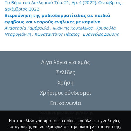
Το Βήμα του Ασκληπιού Τόμ. 21, Αρ. 4 (2022): Οκτώβριος-
Δεκέμβριος 2022
Διερεύνηση της ραδιοδερματίτιδας σε παιδιά
εφήβους και νεαρούς ενήλικες με καρκίνο
Αναστασία Γαμβρουλά , Ιωάννης Κουτελέκος , Χρυσούλα
Νταφογιάννη , Κωνσταντίνος Πέτσιος , Ευάγγελος Δούσης
Λίγα λόγια για εμάς
Σελίδες
Χρήση
Χρήσιμοι σύνδεσμοι
Επικοινωνία
Πανεπιστήμιο Δυτικής Αττικής
Πανεπιστημιούπολη Αιγάλεω
Η ιστοσελίδα χρησιμοποιεί cookies και άλλες τεχνολογίες
Αγίου Σπυρίδωνος
καταγραφής για να εξασφαλίσει την σωστή λειτουργία της,
12243 Αιγάλεω, Αθήνα