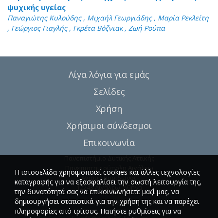
ψυχικής υγείας
Παναγιώτης Κυλούδης , Μιχαήλ Γεωργιάδης , Μαρία Ρεκλείτη
, Γεώργιος Γιαγλής , Γκρέτα Βόζνιακ , Ζωή Ρούπα
Λίγα λόγια για εμάς
Σελίδες
Χρήση
Χρήσιμοι σύνδεσμοι
Επικοινωνία
Πανεπιστήμιο Δυτικής Αττικής
Πανεπιστημιούπολη Αιγάλεω
Η ιστοσελίδα χρησιμοποιεί cookies και άλλες τεχνολογίες
Αγίου Σπυρίδωνος
καταγραφής για να εξασφαλίσει την σωστή λειτουργία της,
12243 Αιγάλεω, Αθήνα
την δυνατότητά σας να επικοινωνήσετε μαζί μας, να
δημιουργήσει στατιστικά για την χρήση της και να παρέχει
T.:6946857254
πληροφορίες από τρίτους. Πατήστε ρυθμίσεις για να