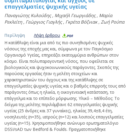
συμπτωματολογίας και άγχους σε
επαγγελματίες ψυχικής υγείας
Παναγιώτης Κυλούδης
,
Μιχαήλ Γεωργιάδης
,
Μαρία
Ρεκλείτη
,
Γεώργιος Γιαγλής
,
Γκρέτα Βόζνιακ
,
Ζωή Ρούπα
Περίληψη
Λήψη άρθρου
Η κατάθλιψη είναι μια από τις πιο συνηθισμένες ψυχικές
νόσους της εποχής μας και, σύμφωνα με τον Παγκόσμιο
Οργανισμό Υγείας, επηρεάζει εκατομμύρια ανθρώπων στον
κόσμο. Είναι πολυπαραγοντική νόσος, που οφείλεται σε
βιολογικούς και ψυχοκοινωνικούς παράγοντες. Σκοπός της
παρούσας εργασίας ήταν η μελέτη στοιχείων και
χαρακτηριστικών του άγχους και της κατάθλιψης σε
επαγγελματίες ψυχικής υγείας και ο βαθμός επιρροής τους από
παράγοντες όπως η ηλικία, η οικογενειακή κατάσταση, το
επάγγελμα και το επίπεδο μόρφωσης. Υλικό – Μέθοδος: Το
δείγμα της μελέτης περιλάμβανε 62 επαγγελματίες ψυχικής
υγείας (25 άνδρες και 37 γυναίκες), ηλικίας 39,4±8,4 έτη,
νοσηλευτές (n=35), ιατρούς (n=12) και λοιπούς επαγγελματίες
υγείας (n=15). Χρησιμοποιήθηκε ανώνυμο ερωτηματολόγιο
DSSI/sAD των Bedford & Foulds. Πραγματοποιήθηκε