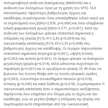
πολυμεταβλητή ανάλυση διακύμανσης (MANOVA) και η
ανάλυση των δεδομένων έγινε με τη χρήση του SPSS 16.0.
Αποτελέσματα: Υψηλότερες βαθμολογίες άγχους και
κατάθλιψης συγκέντρωσαν όσοι επισκέφθηκαν ειδικό ιατρό για
τα συμπτώματά τους [t(60)=2,876, p=0,006] και όσοι ελάμβαναν
ειδική φαρμακευτική αγωγή [t(60)=3,571, p=0,001]. Κατά την
ανάλυση των δεδομένων φάνηκε στατιστικά σημαντική η
επίδραση της ηλικίας [F(16,41)=2,83 p=0,004] και της
οικογενειακής κατάστασης [F(16,41)=2,55 p=0,008] στις
βαθμολογίες άγχους και κατάθλιψης. Οι έγγαμοι παρουσίασαν
στατιστικά σημαντική ανησυχία (p=0,001), υψηλή ένταση
(p=0,002) και αϋπνία (p=0,001). Οι άγαμοι φάνηκε να διατηρούν
μεγαλύτερη ηρεμία (p=0,014), αλλά ωθούνται συχνότερα σε
παραίτηση (p=0,001) και οι εργαζόμενοι ηλικίας 35-49 ετών να
βιώνουν πιο έντονη θλίψη από τις λοιπές ηλικιακές ομάδες
(p=0,003), εντονότερα συναισθήματα πανικού (p=0,018),
έντασης (p=0,049) και κακή διάθεση (p=0,018). Συμπεράσματα: Η
οικογενειακή κατάσταση ήταν ο σημαντικότερος ανεξάρτητος
παράγοντας που επηρέασε στο δείγμα μας το άγχος και την
κατάθλιψη, ενώ σε μεγάλο βαθμό η επίδραση της ηλικίας στα
συμπτώματα αυτά επηρεάστηκε από την οικογενειακή