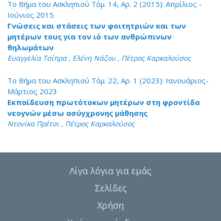
Το Βήμα του Ασκληπιού Τόμ. 14, Αρ. 2 (2015): Απρίλιος -
Ιούνιος 2015
Γνώσεις και στάσεις των φοιτητριών και των
μητέρων τους για τον ιό των ανθρώπινων
θηλωμάτων
Ευαγγελία Τσίπρα , Ελένη Νάζου , Πέτρος Καρκαλούσος
Το Βήμα του Ασκληπιού Τόμ. 22, Αρ. 1 (2023): Ιανουάριος-
Μάρτιος 2023
Εκπαίδευση πρωτότοκων μητέρων στη φροντίδα
νεογνών μέσω ασύγχρονης μάθησης
Ντονίκα Πρέτσι , Πέτρος Καρκαλούσος
Λίγα λόγια για εμάς
Σελίδες
Χρήση