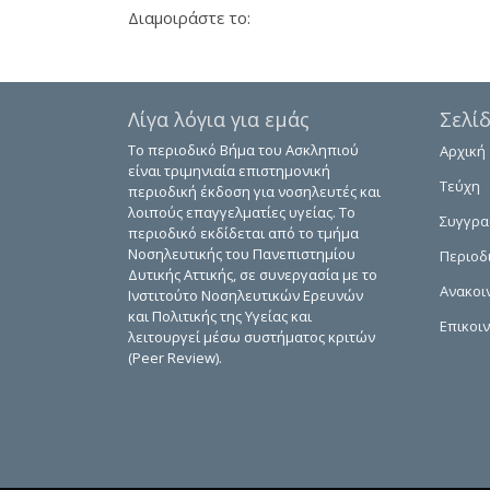
Διαμοιράστε το:
Λίγα λόγια για εμάς
Σελί
Το περιοδικό Βήμα του Ασκληπιού
Αρχική
είναι τριμηνιαία επιστημονική
Τεύχη
περιοδική έκδοση για νοσηλευτές και
λοιπούς επαγγελματίες υγείας. Το
Συγγρ
περιοδικό εκδίδεται από το τμήμα
Νοσηλευτικής του Πανεπιστημίου
Περιοδ
Δυτικής Αττικής, σε συνεργασία με το
Ανακοι
Ινστιτούτο Νοσηλευτικών Ερευνών
και Πολιτικής της Υγείας και
Επικοι
λειτουργεί μέσω συστήματος κριτών
(Peer Review).