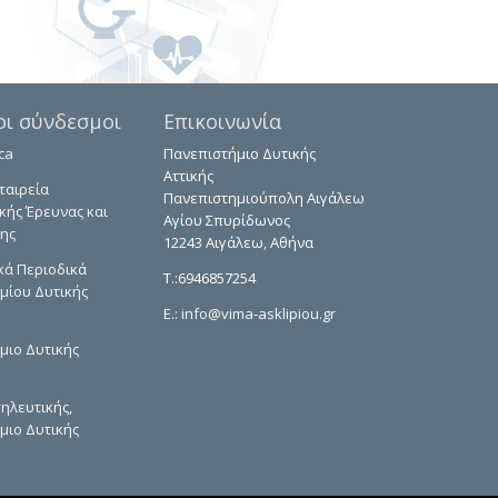
οι σύνδεσμοι
Επικοινωνία
ca
Πανεπιστήμιο Δυτικής
Αττικής
ταιρεία
Πανεπιστημιούπολη Αιγάλεω
κής Έρευνας και
Αγίου Σπυρίδωνος
ης
12243 Αιγάλεω, Αθήνα
κά Περιοδικά
T.:6946857254
μίου Δυτικής
E.:
info@vima-asklipiou.gr
μιο Δυτικής
ηλευτικής,
μιο Δυτικής