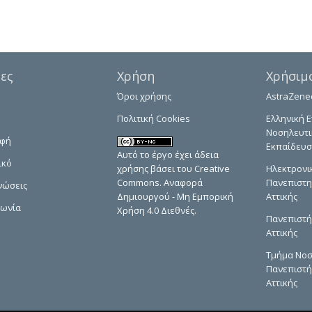
δες
Χρήση
Χρήσιμ
Όροι χρήσης
AstraZene
Πολιτική Cookies
Ελληνική Ε
Νοσηλευτι
αφή
Εκπαίδευσ
Αυτό το έργο έχει άδεια
ικό
χρήσης βάσει του Creative
Ηλεκτρονι
Commons. Αναφορά
Πανεπιστη
νώσεις
Δημιουργού - Μη Εμπορική
Αττικής
νωνία
Χρήση 4.0 Διεθνές.
Πανεπιστή
Αττικής
Τμήμα Νοσ
Πανεπιστή
Αττικής