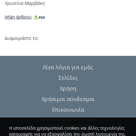
Χριστίνα Μαρβάκη
Λήψη άρθρου
Διαμοιράστε το:
Λίγα λόγια για εμάς
Σελίδες
Χρήση
Χρήσιμοι σύνδεσμοι
Επικοινωνία
Πανεπιστήμιο Δυτικής Αττικής
Πανεπιστημιούπολη Αιγάλεω
Η ιστοσελίδα χρησιμοποιεί cookies και άλλες τεχνολογίες
Αγίου Σπυρίδωνος
καταγραφής για να εξασφαλίσει την σωστή λειτουργία της,