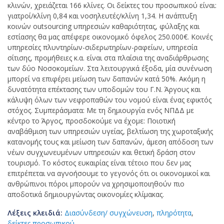
κλινών, χρειάζεται 166 κλίνες. Οι δείκτες του προσωπικού είναι:
γιατροί/κλίνη 0,84 και νοσηλευτές/κλίνη 1,34. Η ανάπτυξη
κοινών outsourcing υπηρεσιών καθαριότητας, φύλαξης και
εστίασης θα μας απέφερε οικονομικό όφελος 250.000€. Κοινές
υπηρεσίες πλυντηρίων-σιδερωτηρίων-ραφείων, υπηρεσία
σίτισης, προμήθειες κ.α. είναι στα πλαίσια της αναδιάρθρωσης
των δύο Νοσοκομείων. Στα λειτουργικά έξοδα, μία συνένωση
μπορεί να επιφέρει μείωση των δαπανών κατά 50%. Ακόμη η
δυνατότητα επέκτασης των υποδομών του Γ.Ν. Άργους και
κάλυψη όλων των νεφροπαθών του νομού είναι ένας εφικτός
στόχος. Συμπεράσματα: Με τη δημιουργία ενός ΝΠΔΔ με
κέντρο το Άργος, προσδοκούμε να έχομε: Ποιοτική
αναβάθμιση των υπηρεσιών υγείας, βελτίωση της χωροταξικής
κατανομής τους και μείωση των δαπανών, άμεση απόδοση των
νέων συγχωνευμένων υπηρεσιών και θετική δράση στον
τουρισμό. Το κόστος ευκαιρίας είναι τέτοιο που δεν μας
επιτρέπεται να αγνοήσουμε το γεγονός ότι οι οικονομικοί και
ανθρώπινοι πόροι μπορούν να χρησιμοποιηθούν πιο
αποδοτικά δημιουργώντας οικονομίες κλίμακας.
Λέξεις κλειδιά:
Διασύνδεση/ συγχώνευση
,
πληρότητα
,
δείκτες προσωπικού