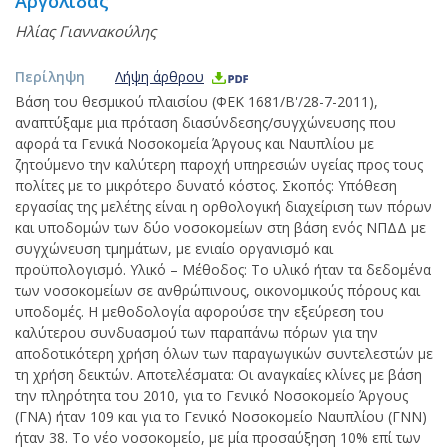
Αργολίδας
Ηλίας Γιαννακούλης
Περίληψη
Λήψη άρθρου
Βάση του θεσμικού πλαισίου (ΦΕΚ 1681/Β'/28-7-2011),
αναπτύξαμε μια πρόταση διασύνδεσης/συγχώνευσης που
αφορά τα Γενικά Νοσοκομεία Άργους και Ναυπλίου με
ζητούμενο την καλύτερη παροχή υπηρεσιών υγείας προς τους
πολίτες με το μικρότερο δυνατό κόστος. Σκοπός: Υπόθεση
εργασίας της μελέτης είναι η ορθολογική διαχείριση των πόρων
και υποδομών των δύο νοσοκομείων στη βάση ενός ΝΠΔΔ με
συγχώνευση τμημάτων, με ενιαίο οργανισμό και
προϋπολογισμό. Υλικό – Μέθοδος: Το υλικό ήταν τα δεδομένα
των νοσοκομείων σε ανθρώπινους, οικονομικούς πόρους και
υποδομές. Η μεθοδολογία αφορούσε την εξεύρεση του
καλύτερου συνδυασμού των παραπάνω πόρων για την
αποδοτικότερη χρήση όλων των παραγωγικών συντελεστών με
τη χρήση δεικτών. Αποτελέσματα: Οι αναγκαίες κλίνες με βάση
την πληρότητα του 2010, για το Γενικό Νοσοκομείο Άργους
(ΓΝΑ) ήταν 109 και για το Γενικό Νοσοκομείο Ναυπλίου (ΓΝΝ)
ήταν 38. Το νέο νοσοκομείο, με μία προσαύξηση 10% επί των