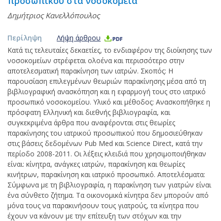
προσωπικού στα νοσοκομεία
Δημήτριος Κανελλόπουλος
Περίληψη
Λήψη άρθρου
Κατά τις τελευταίες δεκαετίες, το ενδιαφέρον της διοίκησης των
νοσοκομείων στρέφεται ολοένα και περισσότερο στην
αποτελεσματική παρακίνηση των ιατρών. Σκοπός: Η
παρουσίαση επιλεγμένων θεωριών παρακίνησης μέσα από τη
βιβλιογραφική ανασκόπηση και η εφαρμογή τους στο ιατρικό
προσωπικό νοσοκομείου. Υλικό και μέθοδος: Ανασκοπήθηκε η
πρόσφατη Ελληνική και διεθνής βιβλιογραφία, και
συγκεκριμένα άρθρα που αναφέρονται στις θεωρίες
παρακίνησης του ιατρικού προσωπικού που δημοσιεύθηκαν
στις βάσεις δεδομένων Pub Med και Science Direct, κατά την
περίοδο 2008-2011. Οι λέξεις κλειδιά που χρησιμοποιήθηκαν
είναι: κίνητρα, ανάγκες ιατρών, παρακίνηση και θεωρίες
κινήτρων, παρακίνηση και ιατρικό προσωπικό. Αποτελέσματα:
Σύμφωνα με τη βιβλιογραφία, η παρακίνηση των γιατρών είναι
ένα σύνθετο ζήτημα. Τα οικονομικά κίνητρα δεν μπορούν από
μόνα τους να παρακινήσουν τους γιατρούς, τα κίνητρα που
έχουν να κάνουν με την επίτευξη των στόχων και την