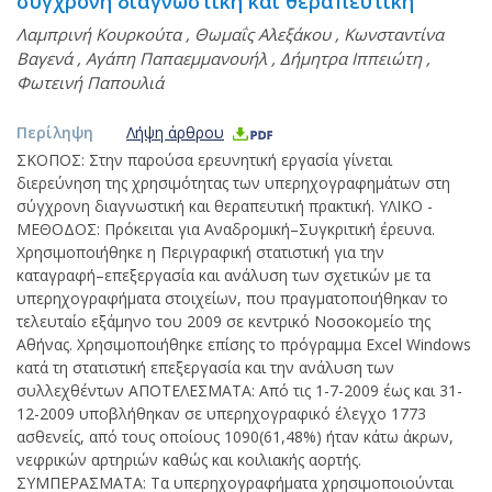
σύγχρονη διαγνωστική και θεραπευτική
Λαμπρινή Κουρκούτα
,
Θωμαΐς Αλεξάκου
,
Κωνσταντίνα
Βαγενά
,
Αγάπη Παπαεμμανουήλ
,
Δήμητρα Ιππειώτη
,
Φωτεινή Παπουλιά
Περίληψη
Λήψη άρθρου
ΣΚΟΠΟΣ: Στην παρούσα ερευνητική εργασία γίνεται
διερεύνηση της χρησιμότητας των υπερηχογραφημάτων στη
σύγχρονη διαγνωστική και θεραπευτική πρακτική. ΥΛΙΚΟ -
ΜΕΘΟΔΟΣ: Πρόκειται για Αναδρομική–Συγκριτική έρευνα.
Χρησιμοποιήθηκε η Περιγραφική στατιστική για την
καταγραφή–επεξεργασία και ανάλυση των σχετικών με τα
υπερηχογραφήματα στοιχείων, που πραγματοποιήθηκαν το
τελευταίο εξάμηνο του 2009 σε κεντρικό Νοσοκομείο της
Αθήνας. Χρησιμοποιήθηκε επίσης το πρόγραμμα Excel Windows
κατά τη στατιστική επεξεργασία και την ανάλυση των
συλλεχθέντων ΑΠΟΤΕΛΕΣΜΑΤΑ: Από τις 1-7-2009 έως και 31-
12-2009 υποβλήθηκαν σε υπερηχογραφικό έλεγχο 1773
ασθενείς, από τους οποίους 1090(61,48%) ήταν κάτω άκρων,
νεφρικών αρτηριών καθώς και κοιλιακής αορτής.
ΣΥΜΠΕΡΑΣΜΑΤΑ: Τα υπερηχογραφήματα χρησιμοποιούνται