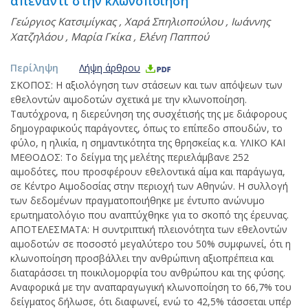
απέναντι στην κλωνοποίηση
Γεώργιος Κατσιμίγκας
,
Χαρά Σπηλιοπούλου
,
Ιωάννης
Χατζηλάου
,
Μαρία Γκίκα
,
Ελένη Παππού
Περίληψη
Λήψη άρθρου
ΣΚΟΠΟΣ: Η αξιολόγηση των στάσεων και των απόψεων των
εθελοντών αιμοδοτών σχετικά με την κλωνοποίηση.
Ταυτόχρονα, η διερεύνηση της συσχέτισής της με διάφορους
δημογραφικούς παράγοντες, όπως το επίπεδο σπουδών, το
φύλο, η ηλικία, η σημαντικότητα της θρησκείας κ.α. ΥΛΙΚΟ ΚΑΙ
ΜΕΘΟΔΟΣ: Το δείγμα της μελέτης περιελάμβανε 252
αιμοδότες, που προσφέρουν εθελοντικά αίμα και παράγωγα,
σε Κέντρο Αιμοδοσίας στην περιοχή των Αθηνών. Η συλλογή
των δεδομένων πραγματοποιήθηκε με έντυπο ανώνυμο
ερωτηματολόγιο που αναπτύχθηκε για το σκοπό της έρευνας.
ΑΠΟΤΕΛΕΣΜΑΤΑ: Η συντριπτική πλειονότητα των εθελοντών
αιμοδοτών σε ποσοστό μεγαλύτερο του 50% συμφωνεί, ότι η
κλωνοποίηση προσβάλλει την ανθρώπινη αξιοπρέπεια και
διαταράσσει τη ποικιλομορφία του ανθρώπου και της φύσης.
Αναφορικά με την αναπαραγωγική κλωνοποίηση το 66,7% του
δείγματος δήλωσε, ότι διαφωνεί, ενώ το 42,5% τάσσεται υπέρ