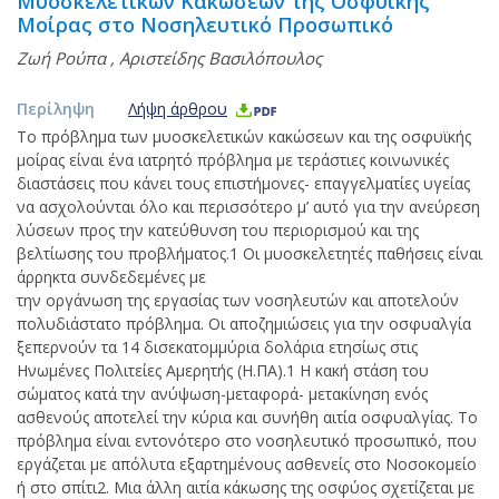
Μυοσκελετικών Κακώσεων της Οσφυϊκής
Μοίρας στο Νοσηλευτικό Προσωπικό
Ζωή Ρούπα
,
Αριστείδης Βασιλόπουλος
Περίληψη
Λήψη άρθρου
Το πρόβλημα των μυοσκελετικών κακώσεων και της οσφυϊκής
μοίρας είναι ένα ιατρητό πρόβλημα με τεράστιες κοινωνικές
διαστάσεις που κάνει τους επιστήμονες- επαγγελματίες υγείας
να ασχολούνται όλο και περισσότερο μ’ αυτό για την ανεύρεση
λύσεων προς την κατεύθυνση του περιορισμού και της
βελτίωσης του προβλήματος.1 Οι μυοσκελετητές παθήσεις είναι
άρρηκτα συνδεδεμένες με
την οργάνωση της εργασίας των νοσηλευτών και αποτελούν
πολυδιάστατο πρόβλημα. Οι αποζημιώσεις για την οσφυαλγία
ξεπερνούν τα 14 δισεκατομμύρια δολάρια ετησίως στις
Ηνωμένες Πολιτείες Αμερητής (Η.ΠΑ).1 Η κακή στάση του
σώματος κατά την ανύψωση-μεταφορά- μετακίνηση ενός
ασθενούς αποτελεί την κύρια και συνήθη αιτία οσφυαλγίας. Το
πρόβλημα είναι εντονότερο στο νοσηλευτικό προσωπικό, που
εργάζεται με απόλυτα εξαρτημένους ασθενείς στο Νοσοκομείο
ή στο σπίτι2. Μια άλλη αιτία κάκωσης της οσφύος σχετίζεται με