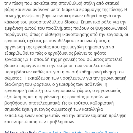
την πίεση που ασκείται στη σπονδυλική στήλη από στατικά
βάρη και είναι ανάλογη με τη διάρκεια εφαρμογής της πίεσης. Η
συνεχής ανύψωση βαριών αντικειμένων οδηγεί συχνά στην
κάκωση του μεσοσπονδύλιου δίσκου. Σημαντικό ρόλο για την
εμφάνιση αυτού του προβλήματος παίζουν οι ψυχοκοινωνικοί
παράγοντες, όπως η αίσθηση ικανοποίησης από την εργασία, οι
εργασιακές σχέσεις με συναδέλφους και ανωτέρους, η
οργάνωση της εργασίας που έχει μεγάλη σημασία για να
εξακριβωθεί το πώς ο εργαζόμενος βιώνει το φόρτο
εργασίας.1,3 Η σπουδή της μηχανικής του σώματος αποτελεί
βασικό παράγοντα για την εκτίμηση των νοσηλευτικών
παρεμβάσεων καθώς και για τη σωστή καθημερινή κίνηση του
σώματος. Η εκπαίδευση των νοσηλευτών για την χειρωνακτική
διακίνηση του φορτίου, ο χειρισμός των ασθενών, η
εργονομική διάταξη του εργασιακού χώρου, ο εργονομικός
εξοπλισμός και η οργάνωση της εργασίας μπορούν να
βοηθήσουν αποτελεσματικά. Ως εκ τούτου, καθοριστική
σημασία έχει η ενεργός συμμετοχή των κατάλληλα
εκπαιδευμένων νοσηλευτών για την αποτελεσματική πρόληψη
και αντιμετώπιση των προβλημάτων.
Λέξεις κλειδιά:
Οσφυαλγία
,
Ραχιαλγία
,
Χειρισμός βαρών
,