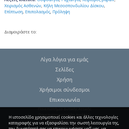
Χειρισμός Ασθενών
,
Κήλη Μεσοσπονδυλίου Δίσκου
,
Επίπτωση
,
Επιπολασμός
,
Πρόληψη
Διαμοιράστε το:
Λίγα λόγια για εμάς
Σελίδες
Χρήση
Χρήσιμοι σύνδεσμοι
Επικοινωνία
Πανεπιστήμιο Δυτικής Αττικής
Πανεπιστημιούπολη Αιγάλεω
Η ιστοσελίδα χρησιμοποιεί cookies και άλλες τεχνολογίες
Αγίου Σπυρίδωνος
καταγραφής για να εξασφαλίσει την σωστή λειτουργία της,
12243 Αιγάλεω, Αθήνα
την δυνατότητά σας να επικοινωνήσετε μαζί μας, να