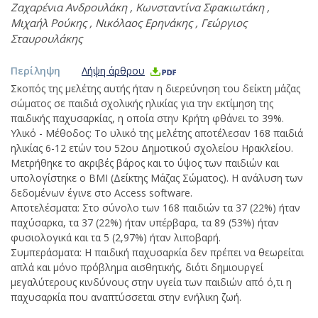
Ζαχαρένια Ανδρουλάκη
,
Κωνσταντίνα Σφακιωτάκη
,
Μιχαήλ Ρούκης
,
Νικόλαος Ερηνάκης
,
Γεώργιος
Σταυρουλάκης
Περίληψη
Λήψη άρθρου
Σκοπός της μελέτης αυτής ήταν η διερεύνηση του δείκτη μάζας
σώματος σε παιδιά σχολικής ηλικίας για την εκτίμηση της
παιδικής παχυσαρκίας, η οποία στην Κρήτη φθάνει το 39%.
Υλικό - Μέθοδος: Το υλικό της μελέτης αποτέλεσαν 168 παιδιά
ηλικίας 6-12 ετών του 52ου Δημοτικού σχολείου Ηρακλείου.
Μετρήθηκε το ακριβές βάρος και το ύψος των παιδιών και
υπολογίστηκε ο ΒΜΙ (Δείκτης Μάζας Σώματος). Η ανάλυση των
δεδομένων έγινε στο Access software.
Αποτελέσματα: Στο σύνολο των 168 παιδιών τα 37 (22%) ήταν
παχύσαρκα, τα 37 (22%) ήταν υπέρβαρα, τα 89 (53%) ήταν
φυσιολογικά και τα 5 (2,97%) ήταν λιποβαρή.
Συμπεράσματα: Η παιδική παχυσαρκία δεν πρέπει να θεωρείται
απλά και μόνο πρόβλημα αισθητικής, διότι δημιουργεί
μεγαλύτερους κινδύνους στην υγεία των παιδιών από ό,τι η
παχυσαρκία που αναπτύσσεται στην ενήλικη ζωή.