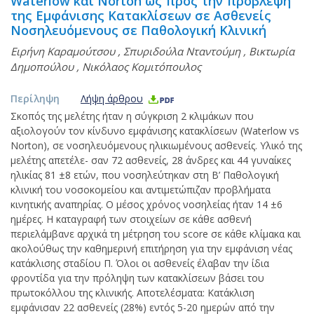
Waterlow και Norton ως προς την πρόβλεψη
της Εμφάνισης Κατακλίσεων σε Ασθενείς
Νοσηλευόμενους σε Παθολογική Κλινική
Ειρήνη Καραμούτσου
,
Σπυριδούλα Νταντούμη
,
Βικτωρία
Δημοπούλου
,
Νικόλαος Κομιτόπουλος
Περίληψη
Λήψη άρθρου
Σκοπός της μελέτης ήταν η σύγκριση 2 κλιμάκων που
αξιολογούν τον κίνδυνο εμφάνισης κατακλίσεων (Waterlow vs
Norton), σε νοσηλευόμενους ηλικιωμένους ασθενείς. Υλικό της
μελέτης απετέλε- σαν 72 ασθενείς, 28 άνδρες και 44 γυναίκες
ηλικίας 81 ±8 ετών, που νοσηλεύτηκαν στη Β’ Παθολογική
κλινική του νοσοκομείου και αντιμετώπιζαν προβλήματα
κινητικής αναπηρίας. Ο μέσος χρόνος νοσηλείας ήταν 14 ±6
ημέρες. Η καταγραφή των στοιχείων σε κάθε ασθενή
περιελάμβανε αρχικά τη μέτρηση του score σε κάθε κλίμακα και
ακολούθως την καθημερινή επιτήρηση για την εμφάνιση νέας
κατάκλισης σταδίου Π. Όλοι οι ασθενείς έλαβαν την ίδια
φροντίδα για την πρόληψη των κατακλίσεων βάσει του
πρωτοκόλλου της κλινικής. Αποτελέσματα: Κατάκλιση
εμφάνισαν 22 ασθενείς (28%) εντός 5-20 ημερών από την