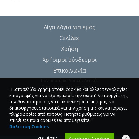
Λίγα λόγια για εμάς
Σελίδες
Χρήση
Χρήσιμοι σύνδεσμοι
Επικοινωνία
Πανεπιστήμιο Δυτικής Αττικής
Πανεπιστημιούπολη Αιγάλεω
Η ιστοσελίδα χρησιμοποιεί cookies και άλλες τεχνολογίες
Αγίου Σπυρίδωνος
καταγραφής για να εξασφαλίσει την σωστή λειτουργία της,
12243 Αιγάλεω, Αθήνα
την δυνατότητά σας να επικοινωνήσετε μαζί μας, να
δημιουργήσει στατιστικά για την χρήση της και να παρέχει
T.:6946857254
πληροφορίες από τρίτους. Πατήστε ρυθμίσεις για να
E.:
info@vima-asklipiou.gr
επιλέξετε ποια cookies θα αποδεχθείτε.
Πολιτική Cookies
Ρυθμίσεις
x
Αποδοχή Cookies