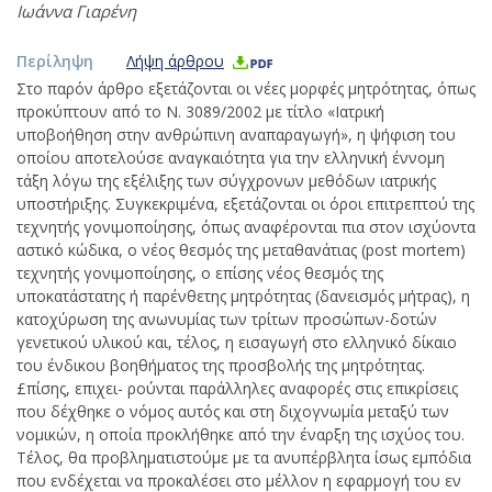
Ιωάννα Γιαρένη
Περίληψη
Λήψη άρθρου
Στο παρόν άρθρο εξετάζονται οι νέες μορφές μητρότητας, όπως
προκύπτουν από το Ν. 3089/2002 με τίτλο «Ιατρική
υποβοήθηση στην ανθρώπινη αναπαραγωγή», η ψήφιση του
οποίου αποτελούσε αναγκαιότητα για την ελληνική έννομη
τάξη λόγω της εξέλιξης των σύγχρονων μεθόδων ιατρικής
υποστήριξης. Συγκεκριμένα, εξετάζονται οι όροι επιτρεπτού της
τεχνητής γονιμοποίησης, όπως αναφέρονται πια στον ισχύοντα
αστικό κώδικα, ο νέος θεσμός της μεταθανάτιας (post mortem)
τεχνητής γονιμοποίησης, ο επίσης νέος θεσμός της
υποκατάστατης ή παρένθετης μητρότητας (δανεισμός μήτρας), η
κατοχύρωση της ανωνυμίας των τρίτων προσώπων-δοτών
γενετικού υλικού και, τέλος, η εισαγωγή στο ελληνικό δίκαιο
του ένδικου βοηθήματος της προσβολής της μητρότητας.
£πίσης, επιχει- ρούνται παράλληλες αναφορές στις επικρίσεις
που δέχθηκε ο νόμος αυτός και στη διχογνωμία μεταξύ των
νομικών, η οποία προκλήθηκε από την έναρξη της ισχύος του.
Τέλος, θα προβληματιστούμε με τα ανυπέρβλητα ίσως εμπόδια
που ενδέχεται να προκαλέσει στο μέλλον η εφαρμογή του εν