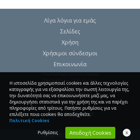
Λίγα λόγια για εμάς
Σελίδες
Χρήση
Χρήσιμοι σύνδεσμοι
Επικοινωνία
Πανεπιστήμιο Δυτικής Αττικής
Πανεπιστημιούπολη Αιγάλεω
Η ιστοσελίδα χρησιμοποιεί cookies και άλλες τεχνολογίες
Αγίου Σπυρίδωνος
καταγραφής για να εξασφαλίσει την σωστή λειτουργία της,
12243 Αιγάλεω, Αθήνα
την δυνατότητά σας να επικοινωνήσετε μαζί μας, να
δημιουργήσει στατιστικά για την χρήση της και να παρέχει
T.:6946857254
πληροφορίες από τρίτους. Πατήστε ρυθμίσεις για να
E.:
info@vima-asklipiou.gr
επιλέξετε ποια cookies θα αποδεχθείτε.
Πολιτική Cookies
Ρυθμίσεις
x
Αποδοχή Cookies
Copyright © 2026 Vima Asklipiou.