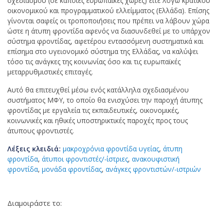
σχεδιασμού (σε κάποιες ευρωπαϊκές χώρες) είτε λόγω κρατικού
οικονομικού και προγραμματικού ελλείμματος (Ελλάδα). Επίσης
γίνονται σαφείς οι τροποποιήσεις που πρέπει να λάβουν χώρα
ώστε η άτυπη φροντίδα αφενός να διασυνδεθεί με το υπάρχον
σύστημα φροντίδας, αφετέρου εντασσόμενη συστηματικά και
επίσημα στο υγειονομικό σύστημα της Ελλάδας, να καλύψει
τόσο τις ανάγκες της κοινωνίας όσο και τις ευρωπαϊκές
μεταρρυθμιστικές επιταγές.
Αυτό θα επιτευχθεί μέσω ενός κατάλληλα σχεδιασμένου
συστήματος ΜΦΥ, το οποίο θα ενισχύσει την παροχή άτυπης
φροντίδας με εργαλεία τις εκπαιδευτικές, οικονομικές,
κοινωνικές και ηθικές υποστηρικτικές παροχές προς τους
άτυπους φροντιστές.
Λέξεις κλειδιά:
μακροχρόνια φροντίδα υγείας
,
άτυπη
φροντίδα
,
άτυποι φροντιστές/-ίστριες
,
ανακουφιστική
φροντίδα
,
μονάδα φροντίδας
,
ανάγκες φροντιστών/-ιστριών
Διαμοιράστε το: