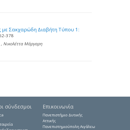
 με Σακχαρώδη Διαβήτη Τύπου 1:
62-378
,
Νικολέττα Μάργαρη
οι σύνδεσμοι
Επικοινωνία
ca
Πανεπιστήμιο Δυτικής
Αττικής
ταιρεία
Πανεπιστημιούπολη Αιγάλεω
κής Έρευνας και