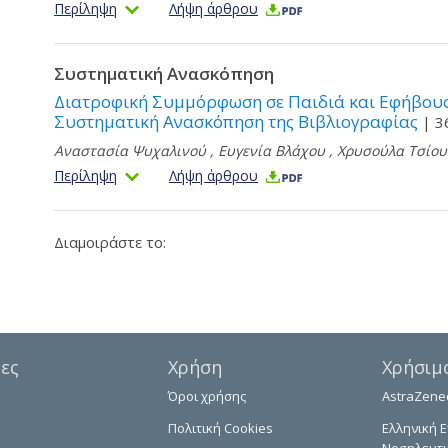
Περίληψη
Λήψη άρθρου
Συστηματική Ανασκόπηση
Διατροφική Συμμόρφωση σε Παιδιά και Εφήβους
Συστηματική Ανασκόπηση της Βιβλιογραφίας
| 3
Αναστασία Ψυχαλινού
,
Ευγενία Βλάχου
,
Χρυσούλα Τσίου
Περίληψη
Λήψη άρθρου
Διαμοιράστε το:
δες
Χρήση
Χρήσιμ
Όροι χρήσης
AstraZene
Πολιτική Cookies
Ελληνική Ε
Νοσηλευτι