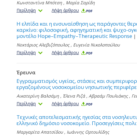
Κωνσταντίνα Μπότση
,
Μαρία Σαρίδη
Περίληψη
Λήψη άρθρου
Η ελπίδα και η ενσυναίσθηση ως παράγοντες θερ
καρκίνο: φιλοσοφική, αφηγηματική και ψυχο-ογκ
μοντέλο Hope–Empathy–Therapeutic Response
|
Νεκτάριος Αλεβιζόπουλος
,
Ευγενία Νικολοπούλου
Περίληψη
Λήψη άρθρου
Έρευνα
Εγγραμματισμός υγείας, στάσεις και συμπεριφορ
εργαζομένους νοσοκομείου νησιωτικής περιφέρε
Αικατερίνη Βαλσάμη
,
Έλενα Ριζά
,
Αβραάμ Πουλιάκης
,
Γε
Περίληψη
Λήψη άρθρου
Τεχνικές αποτελεσματικής ηγεσίας στα νοσηλευτι
ελληνικό δημόσιο νοσοκομείο. Προσεγγίσεις πολιτ
Μαργαρίτα Απατσίδου
,
Ιωάννης Ορτουλίδης