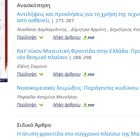
Ανασκόπηση
Αντιλήψεις και προκλήσεις για τη χρήση της τε
από ασθενείς
| 275-287
Νικόλαος Δαρλαγιάννης
,
Δήμητρα Αρμένη
,
Δημήτριος Κο
Περίληψη
Λήψη άρθρου
Κατ’ οίκον Μαιευτική Φροντίδα στην Ελλάδα. Πρ
νέο θεσμικό πλαίσιο
| 288-298
Ελένη Σαγώνα
Περίληψη
Λήψη άρθρου
Νοσοκομειακές λοιμώξεις: Παράγοντες κινδύνου 
Ραφαέλα Ασημίνα Μενελάου
Περίληψη
Λήψη άρθρου
Ειδικό Άρθρο
Η άτυπη φροντίδα στο σύγχρονο πλαίσιο της Μα