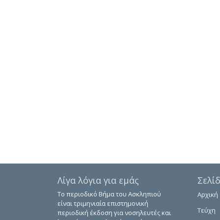
Λίγα λόγια για εμάς
Σελί
Το περιοδικό Βήμα του Ασκληπιού
Αρχική
είναι τριμηνιαία επιστημονική
Τεύχη
περιοδική έκδοση για νοσηλευτές και