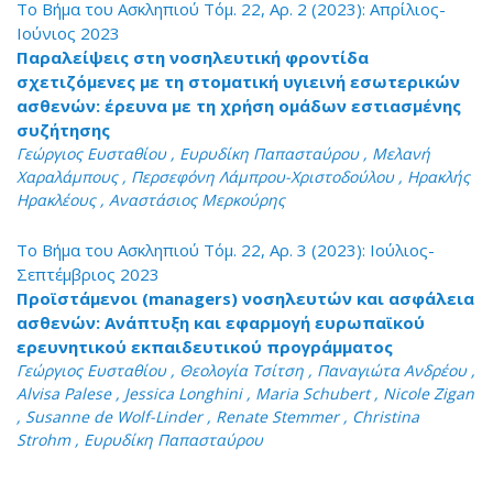
Το Βήμα του Ασκληπιού Τόμ. 22, Αρ. 2 (2023): Απρίλιος-
Ιούνιος 2023
Παραλείψεις στη νοσηλευτική φροντίδα
σχετιζόμενες με τη στοματική υγιεινή εσωτερικών
ασθενών: έρευνα με τη χρήση ομάδων εστιασμένης
συζήτησης
Γεώργιος Ευσταθίου , Ευρυδίκη Παπασταύρου , Μελανή
Χαραλάμπους , Περσεφόνη Λάμπρου-Χριστοδούλου , Ηρακλής
Ηρακλέους , Αναστάσιος Μερκούρης
Το Βήμα του Ασκληπιού Τόμ. 22, Αρ. 3 (2023): Ιούλιος-
Σεπτέμβριος 2023
Προϊστάμενοι (managers) νοσηλευτών και ασφάλεια
ασθενών: Ανάπτυξη και εφαρμογή ευρωπαϊκού
ερευνητικού εκπαιδευτικού προγράμματος
Γεώργιος Ευσταθίου , Θεολογία Τσίτση , Παναγιώτα Ανδρέου ,
Alvisa Palese , Jessica Longhini , Maria Schubert , Nicole Zigan
, Susanne de Wolf-Linder , Renate Stemmer , Christina
Strohm , Ευρυδίκη Παπασταύρου