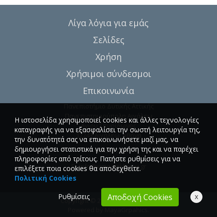
Λίγα λόγια για εμάς
Σελίδες
Χρήση
Χρήσιμοι σύνδεσμοι
Επικοινωνία
Πανεπιστήμιο Δυτικής Αττικής
Πανεπιστημιούπολη Αιγάλεω
Η ιστοσελίδα χρησιμοποιεί cookies και άλλες τεχνολογίες
Αγίου Σπυρίδωνος
καταγραφής για να εξασφαλίσει την σωστή λειτουργία της,
12243 Αιγάλεω, Αθήνα
την δυνατότητά σας να επικοινωνήσετε μαζί μας, να
δημιουργήσει στατιστικά για την χρήση της και να παρέχει
T.:6946857254
πληροφορίες από τρίτους. Πατήστε ρυθμίσεις για να
E.:
info@vima-asklipiou.gr
επιλέξετε ποια cookies θα αποδεχθείτε.
Πολιτική Cookies
Ρυθμίσεις
x
Αποδοχή Cookies
Copyright © 2026 Vima Asklipiou.
Powered by
MayaGrpahics
.