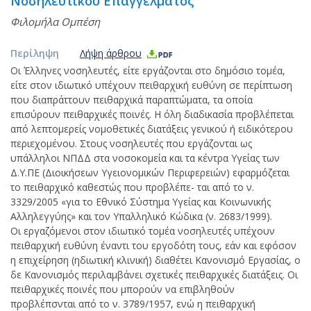
Νοσηλευτικού Επαγγέλματος
Φιλομήλα Ομπέση
Περίληψη
Λήψη άρθρου
Οι Έλληνες νοσηλευτές, είτε εργάζονται στο δημόσιο τομέα,
είτε στον ιδιωτικό υπέχουν πειθαρχική ευθύνη σε περίπτωση
που διαπράττουν πειθαρχικά παραπτώματα, τα οποία
επισύρουν πειθαρχικές ποινές. Η όλη διαδικασία προβλέπεται
από λεπτομερείς νομοθετικές διατάξεις γενικού ή ειδικότερου
περιεχομένου. Στους νοσηλευτές που εργάζονται ως
υπάλληλοι ΝΠΔΔ στα νοσοκομεία και τα κέντρα Υγείας των
Δ.Υ.ΠΕ (Διοικήσεων Υγειονομικών Περιφερειών) εφαρμόζεται
το πειθαρχικό καθεστώς που προβλέπε- ται από το ν.
3329/2005 «για το Εθνικό Σύστημα Υγείας και Κοινωνικής
Αλληλεγγύης» και τον Υπαλληλικό Κώδικα (ν. 2683/1999).
Οι εργαζόμενοι στον ιδιωτικό τομέα νοσηλευτές υπέχουν
πειθαρχική ευθύνη έναντι του εργοδότη τους, εάν και εφόσον
η επιχείρηση (ηδιωτική κλινική) διαθέτει Κανονισμό Εργασίας, ο
δε Κανονισμός περιλαμβάνει σχετικές πειθαρχικές διατάξεις. Οι
πειθαρχικές ποινές που μπορούν να επιβληθούν
προβλέπσνται από το ν. 3789/1957, ενώ η πειθαρχική